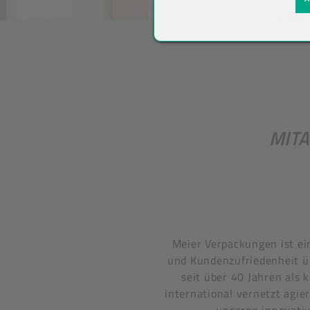
MITA
Meier Verpackungen ist ei
und Kundenzufriedenheit üb
seit über 40 Jahren als
international vernetzt agie