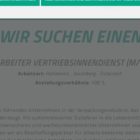
WIR SUCHEN EINE
RBEITER VERTRIEBSINNENDIENST (M
Arbeitsort:
Hohenems . Vorarlberg . Österreich
Anstellungsverhältnis:
100 %
n führendes Unternehmen in der Verpackungsindustrie, das 
erzeugt. Als systemrelevanter Zulieferer in die Lebensmit
 krisensicheres und wachstumsorientiertes Unternehmen aus
ren wir als Beschaffungspartner für allseits bekannte öste