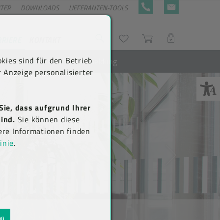
NTER
DOWNLOADS
LIEFERANTEN-TOOLS
+43 5576 7177 818
KONTAKTFORMULA
RRIERE
KONTAKT
Suche
Wunschliste
Warenkorb
LOGIN
kies sind für den Betrieb
Newsletter-Anmeldung
 Anzeige personalisierter
Sie, dass aufgrund Ihrer
ind.
Sie können diese
ere Informationen finden
inie
.
N)