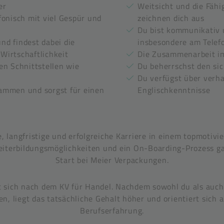
er
Weitsicht und die Fähi
fonisch mit viel Gespür und
zeichnen dich aus
Du bist kommunikativ 
d findest dabei die
insbesondere am Telef
Wirtschaftlichkeit
Die Zusammenarbeit im 
en Schnittstellen wie
Du beherrschst den s
Du verfügst über verh
ammen und sorgst für einen
Englischkenntnisse
ge, langfristige und erfolgreiche Karriere in einem topmotivi
Weiterbildungsmöglichkeiten und ein On-Boarding-Prozess g
Start bei Meier Verpackungen.
t sich nach dem KV für Handel. Nachdem sowohl du als auch
, liegt das tatsächliche Gehalt höher und orientiert sich a
Berufserfahrung.