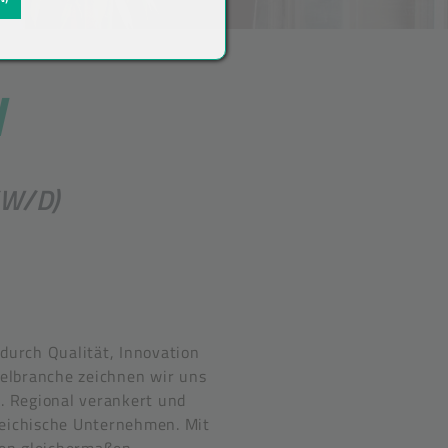
N
/W/D)
durch Qualität, Innovation
telbranche zeichnen wir uns
. Regional verankert und
rreichische Unternehmen. Mit