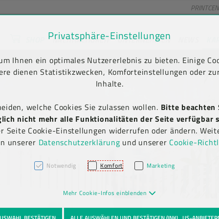
PRINTCE
Privatsphäre-Einstellungen
SHOP
NACHHALTIGKEIT
UNTERNEHMEN
NEWS
KA
unt) springen [AK + 2]
en [AK + 5]
m Ihnen ein optimales Nutzererlebnis zu bieten. Einige Coo
 Versand frei ab € 75,00 netto, darunter € 10,00 (AT/DE)
ere dienen Statistikzwecken, Komforteinstellungen oder zur
Inhalte.
heiden, welche Cookies Sie zulassen wollen.
Bitte beachten 
ich nicht mehr alle Funktionalitäten der Seite verfügbar s
er Seite Cookie-Einstellungen widerrufen oder ändern. Weit
in unserer
Datenschutzerklärung
und unserer
Cookie-Richtl
Notwendig
Komfort
Marketing
Mehr Cookie-Infos einblenden
USWAHL BESTÄTIGEN
ALLE AUSWÄHLEN UND BESTÄTIGEN (INKL. US-ANBIETER