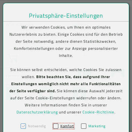
Privatsphäre-Einstellungen
Zum Inhalt springen [AK + 0]
Zum Hauptmenü springen [AK + 1]
Zum Shop-Menü (Suche, Wunschliste, Warenkorb, Mein Account) spring
Zum Meta-Menü oben (rechts) springen [AK + 3]
Zum Icon-Menü unten am Browserrand springen [AK + 4]
Zum Footer-Menü unten (angedockt an Browserrand) springen [AK + 5
Zum Widget-Menü rechts springen [AK + 6]
Zu den Inhalten im Fußbereich springen [AK + 7]
Bequem im Shop bestellen . Kauf auf Rechnung (B2B) .
VERPACKUNGEN
SHOP
Wir verwenden Cookies, um Ihnen ein optimales
Versand frei ab € 75,00 netto, darunter € 10,00 (AT/DE)
Lebensmittelverpackungen
Lebensmittelverpackungen
Becher
NACHHALTIGKEIT
UNTERNEHMEN
NEWS
Nutzererlebnis zu bieten. Einige Cookies sind für den Betrieb
der Seite notwendig, andere dienen Statistikzwecken,
Aktuelles
KARRIERE
KONTAKT
N
Wunschliste
Komforteinstellungen oder zur Anzeige personalisierter
Suche
Beutel
To-go-
To-Go-
Verive To-Go-
e
Inhalte.
Warenkorb
Verpackungen
Verpackungen
Verpackungen
LOGIN
w
Info-/Newsletter
sl
abonnieren
Jetzt einloggen
PRINTCENTER
DOWNLOADS
Sie können selbst entscheiden, welche Cookies Sie zulassen
Eimer
et
+43 5576 7177 818
KONTAKTFO
LIEFERANTEN-TOOLS
wollen.
Bitte beachten Sie, dass aufgrund Ihrer
Mehrweg To-
Versandverpackungen
Versandverpackungen
Abdeckhauben
te
Einstellungen womöglich nicht mehr alle Funktionalitäten
Go-
RECHTLICHES
Aviso-Portal
r-
BARRIEREFREIHEITSERKLÄRUNG
Jetzt registrieren
Etiketten
der Seite verfügbar sind.
Sie können diese Auswahl jederzeit
Verpackungen
TELEFON
KONTAKTFORMULAR
MAP
A
AGB
Beutel (PE)
Hygiene &
Hygiene &
Kimberly-
auf der Seite Cookie-Einstellungen widerrufen oder ändern.
n
Arbeitsschutz
Arbeitsschutz
Clark
Label-Druck
Weitere Informationen finden Sie in unserer
m
Cookie-
Folien
Alufolien
Professional
el
Datenschutzerklärung
und unserer
Cookie-Richtlinie
.
Einstellungen
IMPRESSUM
Big Bags
du
Messer
Messer
ng
Klappboxen
Notwendig
Komfort
Marketing
Einwegbesteck
Einweghandschuhe
Account löschen