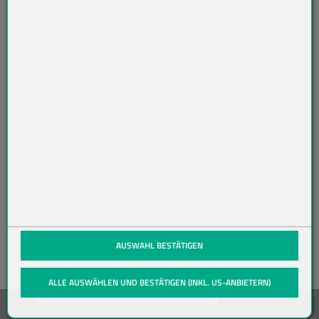
R
AB
O
N
NI
ER
EN
(öffnet in neuem Tab)
AUSWAHL BESTÄTIGEN
ALLE AUSWÄHLEN UND BESTÄTIGEN (INKL. US-ANBIETERN)