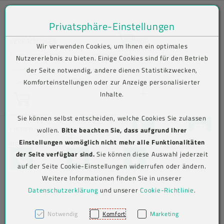
Privatsphäre-Einstellungen
Zum Inhalt springen [AK + 0]
Zum Hauptmenü springen [AK + 1]
Zum Shop-Menü (Suche, Wunschliste, Warenkorb, Mein Account) spring
Zum Meta-Menü oben (rechts) springen [AK + 3]
Zum Icon-Menü unten am Browserrand springen [AK + 4]
Zum Footer-Menü unten (angedockt an Browserrand) springen [AK + 5
Zum Widget-Menü rechts springen [AK + 6]
Zu den Inhalten im Fußbereich springen [AK + 7]
Bequem im Shop bestellen . Kauf auf Rechnung (B2B) .
VERPACKUNGEN
SHOP
Wir verwenden Cookies, um Ihnen ein optimales
Versand frei ab € 75,00 netto, darunter € 10,00 (AT/DE)
Lebensmittelverpackungen
Lebensmittelverpackungen
Becher
NACHHALTIGKEIT
UNTERNEHMEN
NEWS
Nutzererlebnis zu bieten. Einige Cookies sind für den Betrieb
der Seite notwendig, andere dienen Statistikzwecken,
Aktuelles
KARRIERE
KONTAKT
N
Wunschliste
Komforteinstellungen oder zur Anzeige personalisierter
Suche
Beutel
To-go-
To-Go-
Verive To-Go-
e
Inhalte.
Warenkorb
Verpackungen
Verpackungen
Verpackungen
LOGIN
w
Info-/Newsletter
sl
abonnieren
Jetzt einloggen
PRINTCENTER
DOWNLOADS
Sie können selbst entscheiden, welche Cookies Sie zulassen
Eimer
et
+43 5576 7177 818
KONTAKTFO
LIEFERANTEN-TOOLS
wollen.
Bitte beachten Sie, dass aufgrund Ihrer
Mehrweg To-
Versandverpackungen
Versandverpackungen
Abdeckhauben
te
Einstellungen womöglich nicht mehr alle Funktionalitäten
Go-
RECHTLICHES
Aviso-Portal
r-
BARRIEREFREIHEITSERKLÄRUNG
Jetzt registrieren
Etiketten
der Seite verfügbar sind.
Sie können diese Auswahl jederzeit
Verpackungen
TELEFON
KONTAKTFORMULAR
MAP
A
AGB
Beutel (PE)
Hygiene &
Hygiene &
Kimberly-
auf der Seite Cookie-Einstellungen widerrufen oder ändern.
n
Arbeitsschutz
Arbeitsschutz
Clark
Label-Druck
Weitere Informationen finden Sie in unserer
m
Cookie-
Folien
Alufolien
Professional
el
Datenschutzerklärung
und unserer
Cookie-Richtlinie
.
Einstellungen
IMPRESSUM
Big Bags
du
Messer
Messer
ng
Klappboxen
Notwendig
Komfort
Marketing
Einwegbesteck
Einweghandschuhe
Account löschen