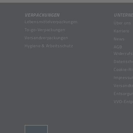
VERPACKUNGEN
UNTERN
Lebensmittelverpackungen
Über uns
To-go-Verpackungen
Karriere
Versandverpackungen
News
Hygiene & Arbeitsschutz
AGB
Widerrufs
Datensch
Cookie-Ri
Impress
Versandk
Entsorgu
VVO-Entpf
(öffnet in neuem Tab)