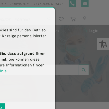
NTER
DOWNLOADS
LIEFERANTEN-TOOLS
+43 5576 7177 818
KONTAKTFORMULA
RRIERE
KONTAKT
Suche
Wunschliste
Warenkorb
LOGIN
kies sind für den Betrieb
Neu registrieren
Login
 Anzeige personalisierter
Sie, dass aufgrund Ihrer
ind.
Sie können diese
ere Informationen finden
inie
.
N)