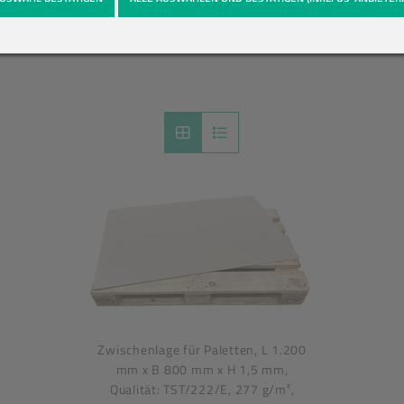
ten
Zwischenlage für Paletten, L 1.200
mm x B 800 mm x H 1,5 mm,
Qualität: TST/222/E, 277 g/m²,