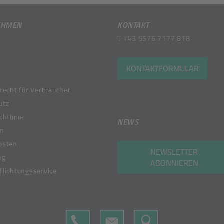
EHMEN
KONTAKT
T
+43 5576 7177 818
KONTAKTFORMULAR
recht für Verbraucher
utz
chtlinie
NEWS
um
osten
NEWSLETTER
ng
ABONNIEREN
lichtungsservice
TELEFON
KONTAKTFORMULAR
MAP