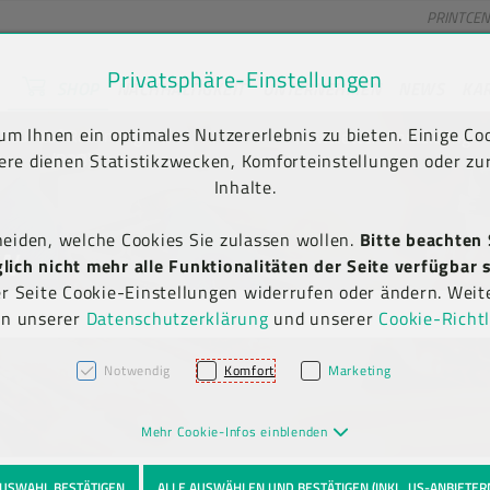
PRINTCE
Privatsphäre-Einstellungen
SHOP
NACHHALTIGKEIT
UNTERNEHMEN
NEWS
KA
unt) springen [AK + 2]
en [AK + 5]
m Ihnen ein optimales Nutzererlebnis zu bieten. Einige Coo
Kauf auf Rechnung
Newsletter-Anmeldung
(B2B)
ere dienen Statistikzwecken, Komforteinstellungen oder zur
Inhalte.
heiden, welche Cookies Sie zulassen wollen.
Bitte beachten 
EN
ich nicht mehr alle Funktionalitäten der Seite verfügbar s
er Seite Cookie-Einstellungen widerrufen oder ändern. Weit
in unserer
Datenschutzerklärung
und unserer
Cookie-Richtl
Notwendig
Komfort
Marketing
Mehr Cookie-Infos einblenden
USWAHL BESTÄTIGEN
ALLE AUSWÄHLEN UND BESTÄTIGEN (INKL. US-ANBIETER