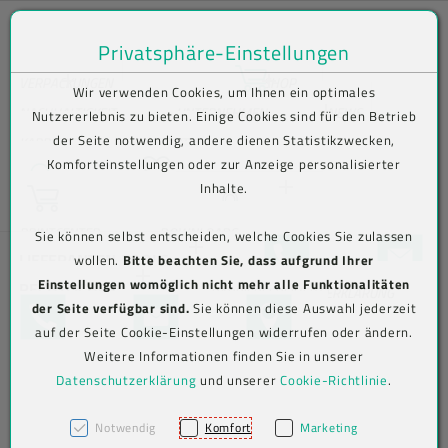
Privatsphäre-Einstellungen
Zum Inhalt springen [AK + 0]
Zum Hauptmenü springen [AK + 1]
Zum Shop-Menü (Suche, Wunschliste, Warenkorb, Mein Account) spring
Zum Meta-Menü oben (rechts) springen [AK + 3]
Zum Icon-Menü unten am Browserrand springen [AK + 4]
Zum Footer-Menü unten (angedockt an Browserrand) springen [AK + 5
Zum Widget-Menü rechts springen [AK + 6]
Zu den Inhalten im Fußbereich springen [AK + 7]
Bequem im Shop bestellen . Kauf auf Rechnung (B2B) .
VERPACKUNGEN
SHOP
Wir verwenden Cookies, um Ihnen ein optimales
Versand frei ab € 75,00 netto, darunter € 10,00 (AT/DE)
Lebensmittelverpackungen
Lebensmittelverpackungen
Becher
NACHHALTIGKEIT
UNTERNEHMEN
NEWS
Nutzererlebnis zu bieten. Einige Cookies sind für den Betrieb
der Seite notwendig, andere dienen Statistikzwecken,
Aktuelles
KARRIERE
KONTAKT
N
Wunschliste
Komforteinstellungen oder zur Anzeige personalisierter
Suche
Beutel
To-go-
To-Go-
Verive To-Go-
e
Inhalte.
Warenkorb
Verpackungen
Verpackungen
Verpackungen
LOGIN
w
Info-/Newsletter
sl
abonnieren
Jetzt einloggen
PRINTCENTER
DOWNLOADS
Sie können selbst entscheiden, welche Cookies Sie zulassen
Eimer
et
+43 5576 7177 818
KONTAKTFO
LIEFERANTEN-TOOLS
wollen.
Bitte beachten Sie, dass aufgrund Ihrer
Mehrweg To-
Versandverpackungen
Versandverpackungen
Abdeckhauben
te
Einstellungen womöglich nicht mehr alle Funktionalitäten
Go-
RECHTLICHES
Aviso-Portal
r-
BARRIEREFREIHEITSERKLÄRUNG
Jetzt registrieren
Etiketten
der Seite verfügbar sind.
Sie können diese Auswahl jederzeit
Verpackungen
TELEFON
KONTAKTFORMULAR
MAP
A
AGB
Beutel (PE)
Hygiene &
Hygiene &
Kimberly-
auf der Seite Cookie-Einstellungen widerrufen oder ändern.
n
Arbeitsschutz
Arbeitsschutz
Clark
Label-Druck
Weitere Informationen finden Sie in unserer
m
Cookie-
Folien
Alufolien
Professional
el
Datenschutzerklärung
und unserer
Cookie-Richtlinie
.
Einstellungen
IMPRESSUM
Big Bags
du
Messer
Messer
ng
Klappboxen
Notwendig
Komfort
Marketing
Einwegbesteck
Einweghandschuhe
Account löschen