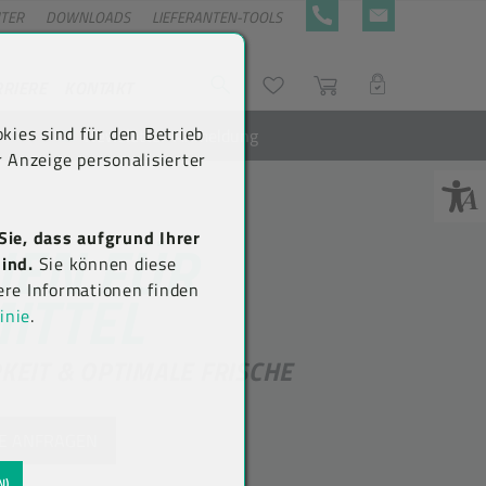
NTER
DOWNLOADS
LIEFERANTEN-TOOLS
+43 5576 7177 818
KONTAKTFORMULA
RRIERE
KONTAKT
Suche
Wunschliste
Warenkorb
LOGIN
kies sind für den Betrieb
Newsletter-Anmeldung
 Anzeige personalisierter
Sie, dass aufgrund Ihrer
IEN FÜR
ind.
Sie können diese
ITTEL
ere Informationen finden
inie
.
KEIT & OPTIMALE FRISCHE
IE ANFRAGEN
N)