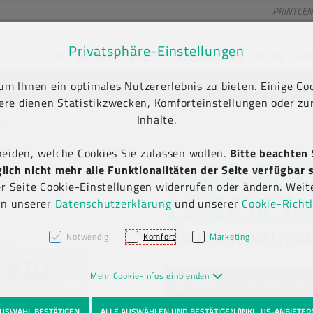
PRINTCE
Privatsphäre-Einstellungen
SHOP
NACHHALTIGKEIT
UNTERNEHMEN
NEWS
KA
unt) springen [AK + 2]
en [AK + 5]
m Ihnen ein optimales Nutzererlebnis zu bieten. Einige Coo
 Versand frei ab € 75,00 netto, darunter € 10,00 (AT/DE)
ere dienen Statistikzwecken, Komforteinstellungen oder zur
Inhalte.
MAP-Folien
heiden, welche Cookies Sie zulassen wollen.
Bitte beachten 
MAP-FOL
ich nicht mehr alle Funktionalitäten der Seite verfügbar s
LEBENSM
er Seite Cookie-Einstellungen widerrufen oder ändern. Weit
in unserer
Datenschutzerklärung
und unserer
Cookie-Richtl
FÜR LANGE HALTBAR
Notwendig
Komfort
Marketing
Mehr Cookie-Infos einblenden
INDIVIDUELLE MAP-FOL
USWAHL BESTÄTIGEN
ALLE AUSWÄHLEN UND BESTÄTIGEN (INKL. US-ANBIETER