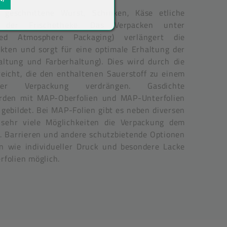
 geschnittene Wurst, Schinken, Käse etliche
 der Frischetheke. Das Verpacken unter
ied Atmosphere Packaging) verlängert die
ukten und sorgt für eine optimale Erhaltung der
haltung und Farberhaltung). Dies wird durch die
eicht, die den enthaltenen Sauerstoff zu einem
 Verpackung verdrängen. Gasdichte
rden mit MAP-Oberfolien und MAP-Unterfolien
gebildet. Bei MAP-Folien gibt es neben diversen
sehr viele Möglichkeiten die Verpackung dem
. Barrieren und andere schutzbietende Optionen
n wie individueller Druck und besondere Lacke
rfolien möglich.