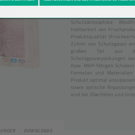
MAP-Folien sind ideal für
andere Lebensmittel in
Schutzatmosphäre (Modif
Haltbarkeit von Frischprod
Produktqualität (Frischeer
Zufuhr von Schutzgasen err
großen Teil aus der
Schutzgasverpackungen we
(bzw. MAP-fähigen Schalen) 
Formaten und Materialien 
Produkt optimal anzupassen
sowie optische Anpassunge
sind bei Oberfolien und Unte
UNGEN
DOWNLOADS