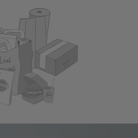
Folien aus Monomaterial, Kartonunterbahnen (nur
r Papierunterfolien (nicht tiefziehbar)
s geschäumte Variante erhältlich (ca. 25 %
en nach Kundenwunsch
r Peel
g
hren bedruckbar
tlack (partiell oder vollflächig)