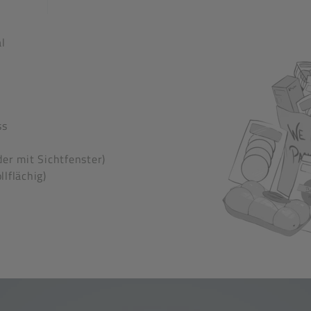
l
Verbundfolien oder 
Muldung möglich) ode
APET und PP auch al
Materialeinsparung)
Stärken und Breit
ss
EVOH-Hochbarriere
Festversiegelnd ode
der mit Sichtfenster)
Pasteurisationsfähi
llflächig)
im Flexodruckverfa
Mattlack & Haptikmat