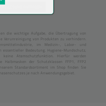
HUTZ-LÖSUNG ANFRAGEN
len die wichtige Aufgabe, die Übertragung von
ne Verunreinigung von Produkten zu verhindern.
nsmittelindustrie, im Medizin-, Labor- und
on essentieller Bedeutung. Hygiene-Mundschutz,
h keine Atemschutzfunktion. Hierfür werden
rende Halbmasken der Schutzklassen FFP1, FFP2
unserem Standardsortiment im Shop finden Sie
nasenschutzes je nach Anwendungsgebiet.