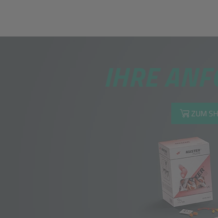
IHRE ANF
ZUM S