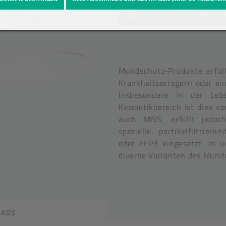
INDIVIDUELLE MUNDSC
Mundschutz-Produkte erfül
Krankheitserregern oder ei
Insbesondere in der Lebe
Kosmetikbereich ist dies v
auch MNS, erfüllt jedoc
spezielle, partikelfiltrie
oder FFP3 eingesetzt. In 
diverse Varianten des Mund
ADS