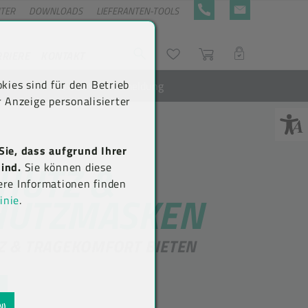
NTER
DOWNLOADS
LIEFERANTEN-TOOLS
+43 5576 7177 818
KONTAKTFORMULA
RRIERE
KONTAKT
Suche
Wunschliste
Warenkorb
LOGIN
kies sind für den Betrieb
Newsletter-Anmeldung
 Anzeige personalisierter
Sie, dass aufgrund Ihrer
HUTZ &
ind.
Sie können diese
ere Informationen finden
HUTZMASKEN
inie
.
Z & TRAGEKOMFORT BIETEN
N)