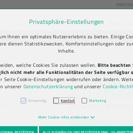
PRINTCE
Privatsphäre-Einstellungen
SHOP
NACHHALTIGKEIT
UNTERNEHMEN
NEWS
KA
unt) springen [AK + 2]
en [AK + 5]
m Ihnen ein optimales Nutzererlebnis zu bieten. Einige Coo
 Versand frei ab € 75,00 netto, darunter € 10,00 (AT/DE)
ere dienen Statistikzwecken, Komforteinstellungen oder zur
Inhalte.
heiden, welche Cookies Sie zulassen wollen.
Bitte beachten 
MUNDSC
ich nicht mehr alle Funktionalitäten der Seite verfügbar s
er Seite Cookie-Einstellungen widerrufen oder ändern. Weit
ATEMSC
in unserer
Datenschutzerklärung
und unserer
Cookie-Richtl
Notwendig
Komfort
Marketing
MASKEN, DIE SCHUT
Mehr Cookie-Infos einblenden
ZUM SHOP-SORTIMENT
USWAHL BESTÄTIGEN
ALLE AUSWÄHLEN UND BESTÄTIGEN (INKL. US-ANBIETER