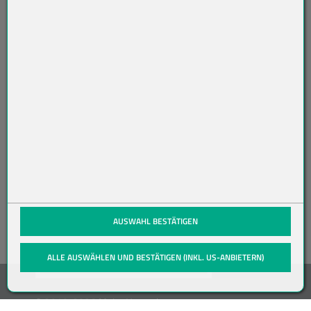
AB
O
N
NI
ER
EN
(öffnet in neuem Tab)
AUSWAHL BESTÄTIGEN
ALLE AUSWÄHLEN UND BESTÄTIGEN (INKL. US-ANBIETERN)
© 2019-2026 Meier Verpackungen