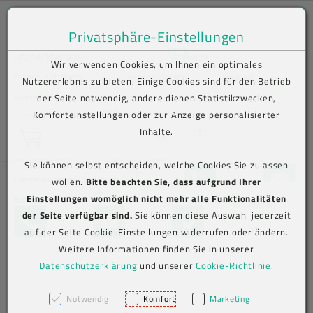
Privatsphäre-Einstellungen
Zum Inhalt springen [AK + 0]
Zum Hauptmenü springen [AK + 1]
Zum Shop-Menü (Suche, Wunschliste, Warenkorb, Mein Account) spring
Zum Meta-Menü oben (rechts) springen [AK + 3]
Zum Icon-Menü unten am Browserrand springen [AK + 4]
Zum Footer-Menü unten (angedockt an Browserrand) springen [AK + 5
Zum Widget-Menü rechts springen [AK + 6]
Zu den Inhalten im Fußbereich springen [AK + 7]
Bequem im Shop bestellen . Kauf auf Rechnung (B2B) .
VERPACKUNGEN
SHOP
Wir verwenden Cookies, um Ihnen ein optimales
Versand frei ab € 75,00 netto, darunter € 10,00 (AT/DE)
Lebensmittelverpackungen
Lebensmittelverpackungen
Becher
NACHHALTIGKEIT
UNTERNEHMEN
NEWS
Nutzererlebnis zu bieten. Einige Cookies sind für den Betrieb
der Seite notwendig, andere dienen Statistikzwecken,
Aktuelles
KARRIERE
KONTAKT
N
Wunschliste
Komforteinstellungen oder zur Anzeige personalisierter
Suche
Beutel
To-go-
To-Go-
Verive To-Go-
e
Inhalte.
Warenkorb
Verpackungen
Verpackungen
Verpackungen
LOGIN
w
Info-/Newsletter
sl
abonnieren
Jetzt einloggen
PRINTCENTER
DOWNLOADS
Sie können selbst entscheiden, welche Cookies Sie zulassen
Eimer
et
+43 5576 7177 818
KONTAKTFO
LIEFERANTEN-TOOLS
wollen.
Bitte beachten Sie, dass aufgrund Ihrer
Mehrweg To-
Versandverpackungen
Versandverpackungen
Abdeckhauben
te
Einstellungen womöglich nicht mehr alle Funktionalitäten
Go-
RECHTLICHES
Aviso-Portal
r-
BARRIEREFREIHEITSERKLÄRUNG
Jetzt registrieren
Etiketten
der Seite verfügbar sind.
Sie können diese Auswahl jederzeit
Verpackungen
TELEFON
KONTAKTFORMULAR
MAP
A
AGB
Beutel (PE)
Hygiene &
Hygiene &
Kimberly-
auf der Seite Cookie-Einstellungen widerrufen oder ändern.
n
Arbeitsschutz
Arbeitsschutz
Clark
Label-Druck
Weitere Informationen finden Sie in unserer
m
Cookie-
Folien
Alufolien
Professional
el
Datenschutzerklärung
und unserer
Cookie-Richtlinie
.
Einstellungen
IMPRESSUM
Big Bags
du
Messer
Messer
ng
Klappboxen
Notwendig
Komfort
Marketing
Einwegbesteck
Einweghandschuhe
Account löschen