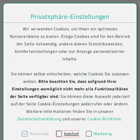
Privatsphäre-Einstellungen
Zum Inhalt springen [AK + 0]
Zum Hauptmenü springen [AK + 1]
Zum Shop-Menü (Suche, Wunschliste, Warenkorb, Mein Account) spring
Zum Meta-Menü oben (rechts) springen [AK + 3]
Zum Icon-Menü unten am Browserrand springen [AK + 4]
Zum Footer-Menü unten (angedockt an Browserrand) springen [AK + 5
Zum Widget-Menü rechts springen [AK + 6]
Zu den Inhalten im Fußbereich springen [AK + 7]
Bequem im Shop bestellen . Kauf auf Rechnung (B2B) .
VERPACKUNGEN
SHOP
Wir verwenden Cookies, um Ihnen ein optimales
Versand frei ab € 75,00 netto, darunter € 10,00 (AT/DE)
Lebensmittelverpackungen
Lebensmittelverpackungen
Becher
NACHHALTIGKEIT
UNTERNEHMEN
NEWS
Nutzererlebnis zu bieten. Einige Cookies sind für den Betrieb
der Seite notwendig, andere dienen Statistikzwecken,
Aktuelles
KARRIERE
KONTAKT
N
Wunschliste
Komforteinstellungen oder zur Anzeige personalisierter
Suche
Beutel
To-go-
To-Go-
Verive To-Go-
e
Inhalte.
Warenkorb
Verpackungen
Verpackungen
Verpackungen
LOGIN
w
Info-/Newsletter
sl
abonnieren
Jetzt einloggen
PRINTCENTER
DOWNLOADS
Sie können selbst entscheiden, welche Cookies Sie zulassen
Eimer
et
+43 5576 7177 818
KONTAKTFO
LIEFERANTEN-TOOLS
wollen.
Bitte beachten Sie, dass aufgrund Ihrer
Mehrweg To-
Versandverpackungen
Versandverpackungen
Abdeckhauben
te
Einstellungen womöglich nicht mehr alle Funktionalitäten
Go-
RECHTLICHES
Aviso-Portal
r-
BARRIEREFREIHEITSERKLÄRUNG
Jetzt registrieren
Etiketten
der Seite verfügbar sind.
Sie können diese Auswahl jederzeit
Verpackungen
TELEFON
KONTAKTFORMULAR
MAP
A
AGB
Beutel (PE)
Hygiene &
Hygiene &
Kimberly-
auf der Seite Cookie-Einstellungen widerrufen oder ändern.
n
Arbeitsschutz
Arbeitsschutz
Clark
Label-Druck
Weitere Informationen finden Sie in unserer
m
Cookie-
Folien
Alufolien
Professional
el
Datenschutzerklärung
und unserer
Cookie-Richtlinie
.
Einstellungen
IMPRESSUM
Big Bags
du
VERPACKUNGEN
Hygiene & Arbeitsschutz
Messer
Messer
ng
Klappboxen
Notwendig
Komfort
Marketing
Kimberly-Clark Professional
Einwegbesteck
Einweghandschuhe
Account löschen