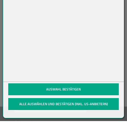
O
N
NI
ER
EN
(öffnet in neuem Tab)
AUSWAHL BESTÄTIGEN
ALLE AUSWÄHLEN UND BESTÄTIGEN (INKL. US-ANBIETERN)
© 2019-2026 Meier Verpackungen