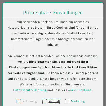
Privatsphäre-Einstellungen
Zum Inhalt springen [AK + 0]
Zum Hauptmenü springen [AK + 1]
Zum Shop-Menü (Suche, Wunschliste, Warenkorb, Mein Account) spring
Zum Meta-Menü oben (rechts) springen [AK + 3]
Zum Icon-Menü unten am Browserrand springen [AK + 4]
Zum Footer-Menü unten (angedockt an Browserrand) springen [AK + 5
Zum Widget-Menü rechts springen [AK + 6]
Zu den Inhalten im Fußbereich springen [AK + 7]
Bequem im Shop bestellen . Kauf auf Rechnung (B2B) .
VERPACKUNGEN
SHOP
Wir verwenden Cookies, um Ihnen ein optimales
Versand frei ab € 75,00 netto, darunter € 10,00 (AT/DE)
Lebensmittelverpackungen
Lebensmittelverpackungen
Becher
NACHHALTIGKEIT
UNTERNEHMEN
NEWS
Nutzererlebnis zu bieten. Einige Cookies sind für den Betrieb
der Seite notwendig, andere dienen Statistikzwecken,
Aktuelles
KARRIERE
KONTAKT
N
Wunschliste
Komforteinstellungen oder zur Anzeige personalisierter
Suche
Beutel
To-go-
To-Go-
Verive To-Go-
e
Inhalte.
Warenkorb
Verpackungen
Verpackungen
Verpackungen
LOGIN
w
Info-/Newsletter
sl
abonnieren
Jetzt einloggen
PRINTCENTER
DOWNLOADS
Sie können selbst entscheiden, welche Cookies Sie zulassen
Eimer
et
+43 5576 7177 818
KONTAKTFO
LIEFERANTEN-TOOLS
wollen.
Bitte beachten Sie, dass aufgrund Ihrer
Mehrweg To-
Versandverpackungen
Versandverpackungen
Abdeckhauben
te
Einstellungen womöglich nicht mehr alle Funktionalitäten
Go-
RECHTLICHES
Aviso-Portal
r-
BARRIEREFREIHEITSERKLÄRUNG
Jetzt registrieren
Etiketten
der Seite verfügbar sind.
Sie können diese Auswahl jederzeit
Verpackungen
TELEFON
KONTAKTFORMULAR
MAP
A
AGB
Beutel (PE)
Hygiene &
Hygiene &
Kimberly-
auf der Seite Cookie-Einstellungen widerrufen oder ändern.
n
Arbeitsschutz
Arbeitsschutz
Clark
Label-Druck
Weitere Informationen finden Sie in unserer
m
Cookie-
Folien
Alufolien
Professional
el
Datenschutzerklärung
und unserer
Cookie-Richtlinie
.
Einstellungen
IMPRESSUM
Big Bags
du
Messer
Messer
ng
Klappboxen
Notwendig
Komfort
Marketing
Einwegbesteck
Einweghandschuhe
Account löschen