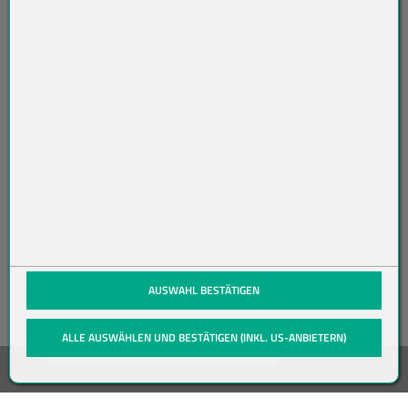
AB
O
N
NI
ER
EN
(öffnet in neuem Tab)
AUSWAHL BESTÄTIGEN
ALLE AUSWÄHLEN UND BESTÄTIGEN (INKL. US-ANBIETERN)
© 2019-2026 Meier Verpackungen