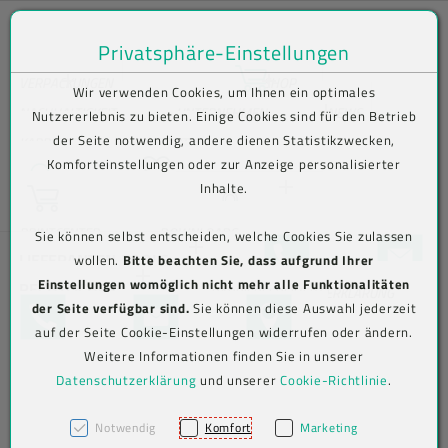
Privatsphäre-Einstellungen
Zum Inhalt springen [AK + 0]
Zum Hauptmenü springen [AK + 1]
Zum Shop-Menü (Suche, Wunschliste, Warenkorb, Mein Account) spring
Zum Meta-Menü oben (rechts) springen [AK + 3]
Zum Icon-Menü unten am Browserrand springen [AK + 4]
Zum Footer-Menü unten (angedockt an Browserrand) springen [AK + 5
Zum Widget-Menü rechts springen [AK + 6]
Zu den Inhalten im Fußbereich springen [AK + 7]
Bequem im Shop bestellen . Kauf auf Rechnung (B2B) .
VERPACKUNGEN
SHOP
Wir verwenden Cookies, um Ihnen ein optimales
Versand frei ab € 75,00 netto, darunter € 10,00 (AT/DE)
Lebensmittelverpackungen
Lebensmittelverpackungen
Becher
NACHHALTIGKEIT
UNTERNEHMEN
NEWS
Nutzererlebnis zu bieten. Einige Cookies sind für den Betrieb
der Seite notwendig, andere dienen Statistikzwecken,
Aktuelles
KARRIERE
KONTAKT
N
Wunschliste
Komforteinstellungen oder zur Anzeige personalisierter
Suche
Beutel
To-go-
To-Go-
Verive To-Go-
e
Inhalte.
Warenkorb
Verpackungen
Verpackungen
Verpackungen
LOGIN
w
Info-/Newsletter
sl
abonnieren
Jetzt einloggen
PRINTCENTER
DOWNLOADS
Sie können selbst entscheiden, welche Cookies Sie zulassen
Eimer
et
+43 5576 7177 818
KONTAKTFO
LIEFERANTEN-TOOLS
wollen.
Bitte beachten Sie, dass aufgrund Ihrer
Mehrweg To-
Versandverpackungen
Versandverpackungen
Abdeckhauben
te
Einstellungen womöglich nicht mehr alle Funktionalitäten
Go-
RECHTLICHES
Aviso-Portal
r-
BARRIEREFREIHEITSERKLÄRUNG
Jetzt registrieren
Etiketten
der Seite verfügbar sind.
Sie können diese Auswahl jederzeit
Verpackungen
TELEFON
KONTAKTFORMULAR
MAP
A
AGB
Beutel (PE)
Hygiene &
Hygiene &
Kimberly-
auf der Seite Cookie-Einstellungen widerrufen oder ändern.
n
Arbeitsschutz
Arbeitsschutz
Clark
Label-Druck
Weitere Informationen finden Sie in unserer
m
Cookie-
Folien
Alufolien
Professional
el
Datenschutzerklärung
und unserer
Cookie-Richtlinie
.
Einstellungen
IMPRESSUM
Big Bags
du
Messer
Messer
ng
Klappboxen
Notwendig
Komfort
Marketing
Einwegbesteck
Einweghandschuhe
Account löschen