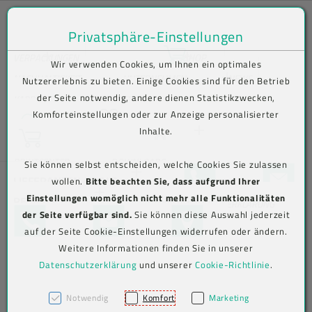
Privatsphäre-Einstellungen
Zum Inhalt springen [AK + 0]
Zum Hauptmenü springen [AK + 1]
Zum Shop-Menü (Suche, Wunschliste, Warenkorb, Mein Account) spring
Zum Meta-Menü oben (rechts) springen [AK + 3]
Zum Icon-Menü unten am Browserrand springen [AK + 4]
Zum Footer-Menü unten (angedockt an Browserrand) springen [AK + 5
Zum Widget-Menü rechts springen [AK + 6]
Zu den Inhalten im Fußbereich springen [AK + 7]
Bequem im Shop bestellen . Kauf auf Rechnung (B2B) .
VERPACKUNGEN
SHOP
Wir verwenden Cookies, um Ihnen ein optimales
Versand frei ab € 75,00 netto, darunter € 10,00 (AT/DE)
Lebensmittelverpackungen
Lebensmittelverpackungen
Becher
NACHHALTIGKEIT
UNTERNEHMEN
NEWS
Nutzererlebnis zu bieten. Einige Cookies sind für den Betrieb
der Seite notwendig, andere dienen Statistikzwecken,
Aktuelles
KARRIERE
KONTAKT
N
Wunschliste
Komforteinstellungen oder zur Anzeige personalisierter
Suche
Beutel
To-go-
To-Go-
Verive To-Go-
e
Inhalte.
Warenkorb
Verpackungen
Verpackungen
Verpackungen
LOGIN
w
Info-/Newsletter
sl
abonnieren
Jetzt einloggen
PRINTCENTER
DOWNLOADS
Sie können selbst entscheiden, welche Cookies Sie zulassen
Eimer
et
+43 5576 7177 818
KONTAKTFO
LIEFERANTEN-TOOLS
wollen.
Bitte beachten Sie, dass aufgrund Ihrer
Mehrweg To-
Versandverpackungen
Versandverpackungen
Abdeckhauben
te
Einstellungen womöglich nicht mehr alle Funktionalitäten
Go-
RECHTLICHES
Aviso-Portal
r-
BARRIEREFREIHEITSERKLÄRUNG
Jetzt registrieren
Etiketten
der Seite verfügbar sind.
Sie können diese Auswahl jederzeit
Verpackungen
TELEFON
KONTAKTFORMULAR
MAP
A
AGB
Beutel (PE)
Hygiene &
Hygiene &
Kimberly-
auf der Seite Cookie-Einstellungen widerrufen oder ändern.
n
Arbeitsschutz
Arbeitsschutz
Clark
Label-Druck
Weitere Informationen finden Sie in unserer
m
Cookie-
Folien
Alufolien
Professional
el
Datenschutzerklärung
und unserer
Cookie-Richtlinie
.
Einstellungen
IMPRESSUM
Big Bags
du
Messer
Messer
ng
Klappboxen
Notwendig
Komfort
Marketing
Einwegbesteck
Einweghandschuhe
Account löschen