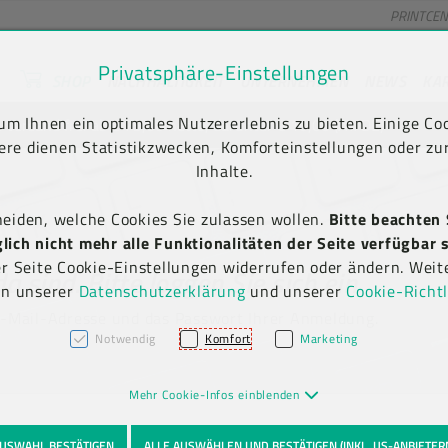
PRINTCE
Privatsphäre-Einstellungen
SHOP
NACHHALTIGKEIT
UNTERNEHMEN
NEWS
KA
unt) springen [AK + 2]
en [AK + 5]
m Ihnen ein optimales Nutzererlebnis zu bieten. Einige Coo
 Versand frei ab € 75,00 netto, darunter € 10,00 (AT/DE)
ere dienen Statistikzwecken, Komforteinstellungen oder zur
Inhalte.
heiden, welche Cookies Sie zulassen wollen.
Bitte beachten 
ich nicht mehr alle Funktionalitäten der Seite verfügbar s
er Seite Cookie-Einstellungen widerrufen oder ändern. Weit
da sind.
Bitte loggen Sie sich ein.
in unserer
Datenschutzerklärung
und unserer
Cookie-Richtl
E-Mail-Adresse und das Passwort Ihrer Anmeldung.
Notwendig
Komfort
Marketing
Mehr Cookie-Infos einblenden
USWAHL BESTÄTIGEN
ALLE AUSWÄHLEN UND BESTÄTIGEN (INKL. US-ANBIETER