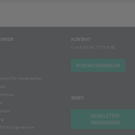
EHMEN
KONTAKT
T
+43 5576 7177 818
KONTAKTFORMULAR
recht für Verbraucher
utz
chtlinie
NEWS
um
osten
NEWSLETTER
ng
ABONNIEREN
lichtungsservice