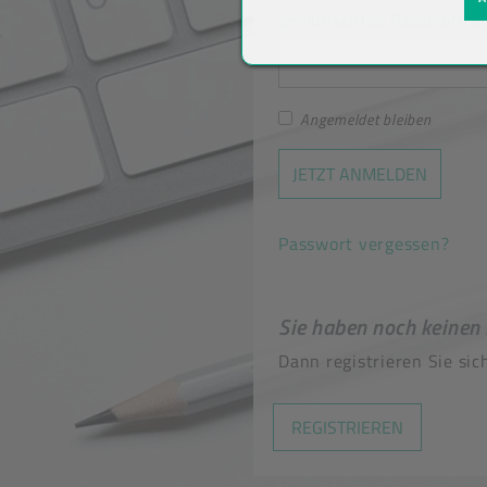
gewünschtes Passwort (mi
Angemeldet bleiben
Passwort vergessen?
Sie haben noch keinen
Dann registrieren Sie sic
REGISTRIEREN