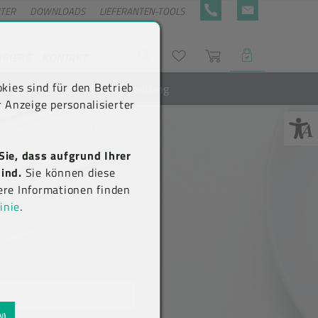
NTER
DOWNLOADS
LIEFERANTEN-TOOLS
+43 5576 7177 818
KONTAKTFORMULA
RRIERE
KONTAKT
Suche
Wunschliste
Warenkorb
LOGIN
kies sind für den Betrieb
Newsletter-Anmeldung
 Anzeige personalisierter
Sie, dass aufgrund Ihrer
ind.
Sie können diese
ere Informationen finden
inie
.
N)