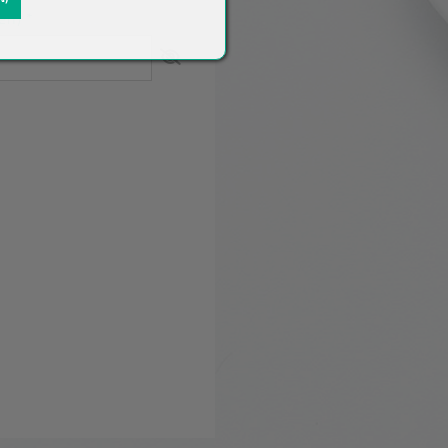
en)
*