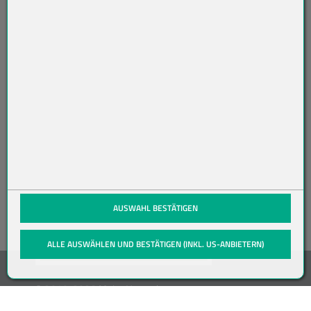
O
N
NI
ER
EN
(öffnet in neuem Tab)
AUSWAHL BESTÄTIGEN
ALLE AUSWÄHLEN UND BESTÄTIGEN (INKL. US-ANBIETERN)
© 2019-2026 Meier Verpackungen
GmbH, Member of the Bunzl Group