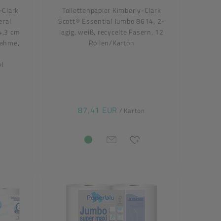
-Clark
Toilettenpapier Kimberly-Clark
eral
Scott® Essential Jumbo 8614, 2-
4,3 cm
lagig, weiß, recycelte Fasern, 12
nahme,
Rollen/Karton
el
87,41 EUR
/ Karton