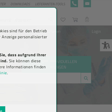
NTER
DOWNLOADS
LIEFERANTEN-TOOLS
+43 5576 7177 818
KONTAKTFORMULA
RRIERE
KONTAKT
Suche
Wunschliste
Warenkorb
LOGIN
kies sind für den Betrieb
Neu registrieren
Login
 Anzeige personalisierter
Sie, dass aufgrund Ihrer
ind.
Sie können diese
ZU DEN INDIVIDUELLEN
ere Informationen finden
LÖSUNGEN
inie
.
N)