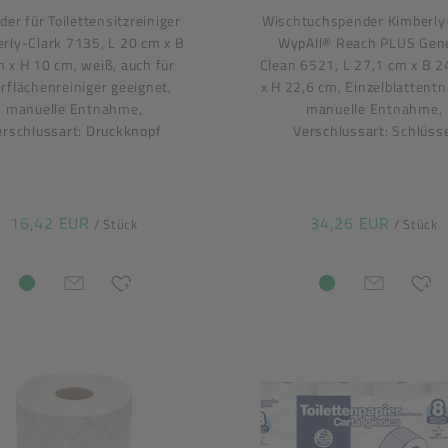
er für Toilettensitzreiniger
Wischtuchspender Kimberly
rly-Clark 7135, L 20 cm x B
WypAll® Reach PLUS Gen
m x H 10 cm, weiß, auch für
Clean 6521, L 27,1 cm x B 2
rflächenreiniger geeignet,
x H 22,6 cm, Einzelblattent
manuelle Entnahme,
manuelle Entnahme,
erschlussart: Druckknopf
Verschlussart: Schlüss
16,42 EUR
34,26 EUR
/ Stück
/ Stück