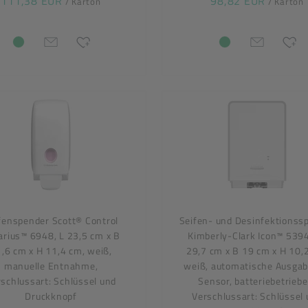
111,38 EUR
98,82 EUR
/ Karton
/ Karton
fenspender Scott® Control
Seifen- und Desinfektionss
arius™ 6948, L 23,5 cm x B
Kimberly-Clark Icon™ 5394
,6 cm x H 11,4 cm, weiß,
29,7 cm x B 19 cm x H 10,
manuelle Entnahme,
weiß, automatische Ausgab
schlussart: Schlüssel und
Sensor, batteriebetriebe
Druckknopf
Verschlussart: Schlüssel