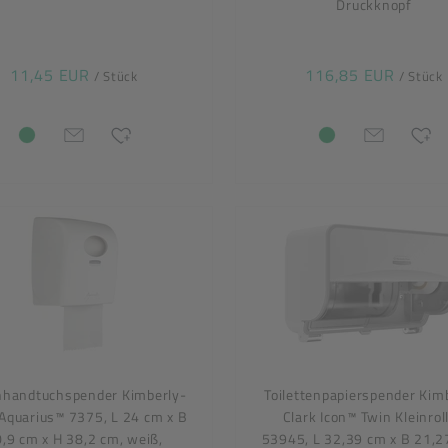
Druckknopf
11,45 EUR
116,85 EUR
/ Stück
/ Stück
nhandtuchspender Kimberly-
Toilettenpapierspender Kim
 Aquarius™ 7375, L 24 cm x B
Clark Icon™ Twin Kleinrol
,9 cm x H 38,2 cm, weiß,
53945, L 32,39 cm x B 21,2