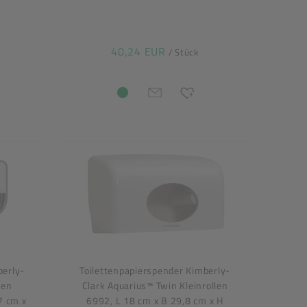
40,24 EUR
/ Stück
berly-
Toilettenpapierspender Kimberly-
len
Clark Aquarius™ Twin Kleinrollen
7 cm x
6992, L 18 cm x B 29,8 cm x H