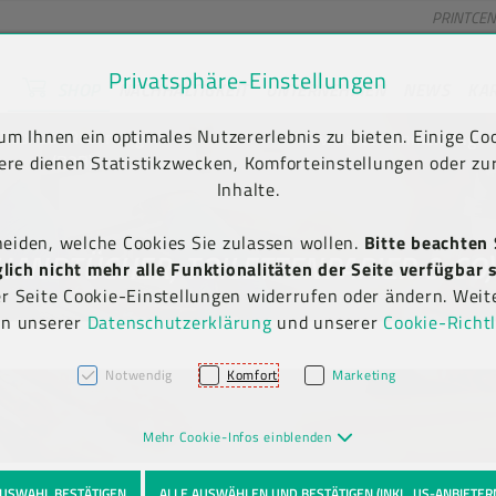
PRINTCE
Privatsphäre-Einstellungen
SHOP
NACHHALTIGKEIT
UNTERNEHMEN
NEWS
KA
unt) springen [AK + 2]
en [AK + 5]
m Ihnen ein optimales Nutzererlebnis zu bieten. Einige Coo
Kauf auf Rechnung
Newsletter-Anmeldung
(B2B)
ere dienen Statistikzwecken, Komforteinstellungen oder zur
Inhalte.
heiden, welche Cookies Sie zulassen wollen.
Bitte beachten 
ANDTÜCHER, TOILETTENPAPIER & CO)
ich nicht mehr alle Funktionalitäten der Seite verfügbar s
er Seite Cookie-Einstellungen widerrufen oder ändern. Weit
in unserer
Datenschutzerklärung
und unserer
Cookie-Richtl
Notwendig
Komfort
Marketing
Mehr Cookie-Infos einblenden
USWAHL BESTÄTIGEN
ALLE AUSWÄHLEN UND BESTÄTIGEN (INKL. US-ANBIETER