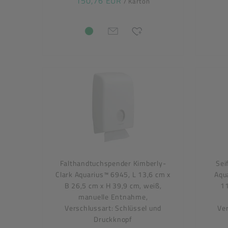
150,76 EUR
/ Karton
Falthandtuchspender Kimberly-
Sei
Clark Aquarius™ 6945, L 13,6 cm x
Aqu
B 26,5 cm x H 39,9 cm, weiß,
11
manuelle Entnahme,
Verschlussart: Schlüssel und
Ver
Druckknopf