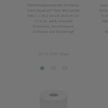
Toilettenpapierspender Kimberly-
Spend
Clark Aquarius™ Twin Mini Jumbo
Kimbe
6947, L 29,2 cm x B 45,9 cm x H
9 c
12,3 cm, weiß, manuelle
Obe
Entnahme, Verschlussart:
Schlüssel und Druckknopf
V
29,75 EUR
/ Stück