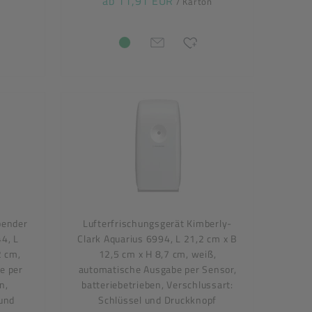
ab 11,91 EUR
/ Karton
pender
Lufterfrischungsgerät Kimberly-
4, L
Clark Aquarius 6994, L 21,2 cm x B
2 cm,
12,5 cm x H 8,7 cm, weiß,
e per
automatische Ausgabe per Sensor,
n,
batteriebetrieben, Verschlussart:
 und
Schlüssel und Druckknopf