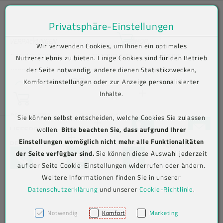
Privatsphäre-Einstellungen
Zum Inhalt springen [AK + 0]
Zum Hauptmenü springen [AK + 1]
Zum Shop-Menü (Suche, Wunschliste, Warenkorb, Mein Account) spring
Zum Meta-Menü oben (rechts) springen [AK + 3]
Zum Icon-Menü unten am Browserrand springen [AK + 4]
Zum Footer-Menü unten (angedockt an Browserrand) springen [AK + 5
Zum Widget-Menü rechts springen [AK + 6]
Zu den Inhalten im Fußbereich springen [AK + 7]
Bequem im Shop bestellen . Kauf auf Rechnung (B2B) .
VERPACKUNGEN
SHOP
Wir verwenden Cookies, um Ihnen ein optimales
Versand frei ab € 75,00 netto, darunter € 10,00 (AT/DE)
Lebensmittelverpackungen
Lebensmittelverpackungen
Becher
NACHHALTIGKEIT
UNTERNEHMEN
NEWS
Nutzererlebnis zu bieten. Einige Cookies sind für den Betrieb
der Seite notwendig, andere dienen Statistikzwecken,
Aktuelles
KARRIERE
KONTAKT
N
Wunschliste
Komforteinstellungen oder zur Anzeige personalisierter
Suche
Beutel
To-go-
To-Go-
Verive To-Go-
e
Inhalte.
Warenkorb
Verpackungen
Verpackungen
Verpackungen
LOGIN
w
Info-/Newsletter
sl
abonnieren
Jetzt einloggen
PRINTCENTER
DOWNLOADS
Sie können selbst entscheiden, welche Cookies Sie zulassen
Eimer
et
+43 5576 7177 818
KONTAKTFO
LIEFERANTEN-TOOLS
wollen.
Bitte beachten Sie, dass aufgrund Ihrer
Mehrweg To-
Versandverpackungen
Versandverpackungen
Abdeckhauben
te
Einstellungen womöglich nicht mehr alle Funktionalitäten
Go-
RECHTLICHES
Aviso-Portal
r-
BARRIEREFREIHEITSERKLÄRUNG
Jetzt registrieren
Etiketten
der Seite verfügbar sind.
Sie können diese Auswahl jederzeit
Verpackungen
TELEFON
KONTAKTFORMULAR
MAP
A
AGB
Beutel (PE)
Hygiene &
Hygiene &
Kimberly-
auf der Seite Cookie-Einstellungen widerrufen oder ändern.
n
Arbeitsschutz
Arbeitsschutz
Clark
Label-Druck
Weitere Informationen finden Sie in unserer
m
Cookie-
Folien
Alufolien
Professional
el
Datenschutzerklärung
und unserer
Cookie-Richtlinie
.
Einstellungen
IMPRESSUM
Big Bags
du
Messer
Messer
ng
Klappboxen
Notwendig
Komfort
Marketing
Einwegbesteck
Einweghandschuhe
Account löschen