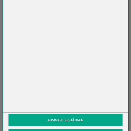
SL
ET
TE
R
AB
O
N
NI
ER
EN
(öffnet in neuem Tab)
AUSWAHL BESTÄTIGEN