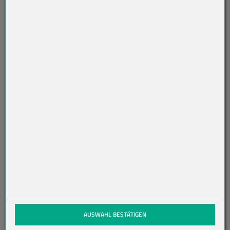
SL
ET
TE
R
AB
O
N
NI
ER
EN
(öffnet in neuem Tab)
AUSWAHL BESTÄTIGEN