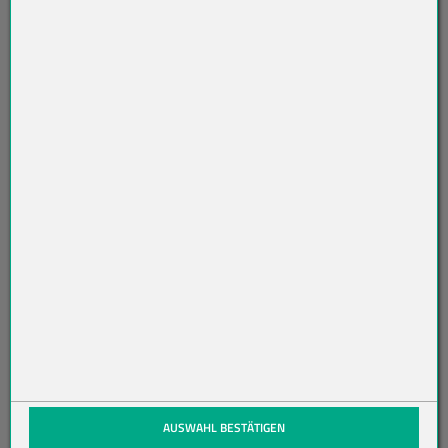
SL
ET
TE
R
AB
O
N
NI
ER
EN
(öffnet in neuem Tab)
AUSWAHL BESTÄTIGEN