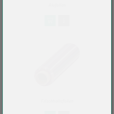
Alufolien
Frischhaltefolien