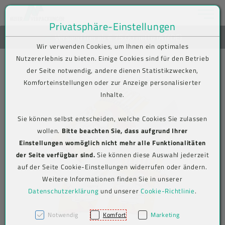
Toggle na
Privatsphäre-Einstellungen
Zum Inhalt springen [AK + 0]
Zum Hauptmenü springen [AK + 1]
Zum Shop-Menü (Suche, Wunschliste, Warenkorb, Mein Account) spring
Zum Meta-Menü oben (rechts) springen [AK + 3]
Zum Icon-Menü unten am Browserrand springen [AK + 4]
Zum Footer-Menü unten (angedockt an Browserrand) springen [AK + 5
Zum Widget-Menü rechts springen [AK + 6]
Zu den Inhalten im Fußbereich springen [AK + 7]
Newsletter-Anmeldung
Wir verwenden Cookies, um Ihnen ein optimales
Nutzererlebnis zu bieten. Einige Cookies sind für den Betrieb
der Seite notwendig, andere dienen Statistikzwecken,
Komforteinstellungen oder zur Anzeige personalisierter
Inhalte.
Sie können selbst entscheiden, welche Cookies Sie zulassen
wollen.
Bitte beachten Sie, dass aufgrund Ihrer
Einstellungen womöglich nicht mehr alle Funktionalitäten
der Seite verfügbar sind.
Sie können diese Auswahl jederzeit
auf der Seite Cookie-Einstellungen widerrufen oder ändern.
Weitere Informationen finden Sie in unserer
Datenschutzerklärung
und unserer
Cookie-Richtlinie
.
Notwendig
Komfort
Marketing