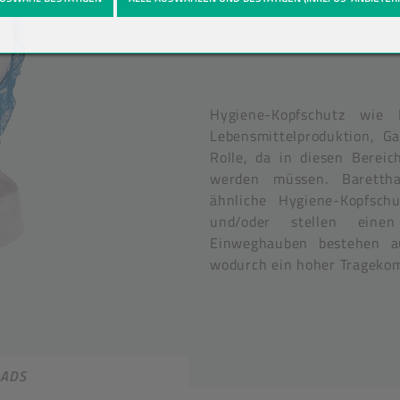
Hygiene-Kopfschutz wie 
Lebensmittelproduktion, G
Rolle, da in diesen Bereic
werden müssen. Barettha
ähnliche Hygiene-Kopfsch
und/oder stellen einen
Einweghauben bestehen au
wodurch ein hoher Tragekomf
ADS