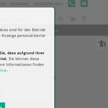
NTER
DOWNLOADS
LIEFERANTEN-TOOLS
+43 5576 7177 818
KONTAKTFORMULA
RRIERE
KONTAKT
Suche
Wunschliste
Warenkorb
LOGIN
kies sind für den Betrieb
Newsletter-Anmeldung
 Anzeige personalisierter
Sie, dass aufgrund Ihrer
ind.
Sie können diese
HAUBEN
ere Informationen finden
inie
.
T IN DER PRODUKTION
HAUBEN-LÖSUNG ANFRAGEN
N)