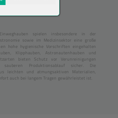
Einweghauben spielen insbesondere in der
astronomie sowie im Medizinsektor eine große
hen hohe hygienische Vorschriften eingehalten
uben, Klipphauben, Astronautenhauben und
utzarten bieten Schutz vor Verunreinigungen
 sauberen Produktionsablauf sicher. Die
s leichten und atmungsaktiven Materialien,
ort auch bei langem Tragen gewährleistet ist.