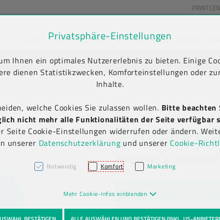
PRINTCE
Privatsphäre-Einstellungen
SHOP
NACHHALTIGKEIT
UNTERNEHMEN
NEWS
KA
unt) springen [AK + 2]
en [AK + 5]
m Ihnen ein optimales Nutzererlebnis zu bieten. Einige Coo
 Versand frei ab € 75,00 netto, darunter € 10,00 (AT/DE)
ere dienen Statistikzwecken, Komforteinstellungen oder zur
Inhalte.
ben
heiden, welche Cookies Sie zulassen wollen.
Bitte beachten 
ich nicht mehr alle Funktionalitäten der Seite verfügbar s
EINWEG
er Seite Cookie-Einstellungen widerrufen oder ändern. Weit
in unserer
Datenschutzerklärung
und unserer
Cookie-Richtl
HYGIENE & KOMFOR
Notwendig
Komfort
Marketing
ZUM SHOP-SORTIMENT
Mehr Cookie-Infos einblenden
INDIVIDUELLE EINWEG
USWAHL BESTÄTIGEN
ALLE AUSWÄHLEN UND BESTÄTIGEN (INKL. US-ANBIETER