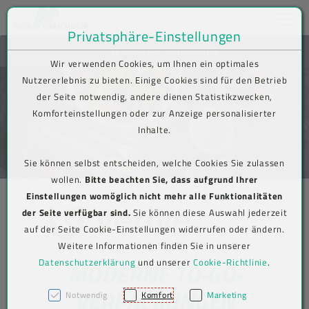
Toggle na
Privatsphäre-Einstellungen
Zum Inhalt springen [AK + 0]
Zum Hauptmenü springen [AK + 1]
Zum Shop-Menü (Suche, Wunschliste, Warenkorb, Mein Account) spring
Zum Meta-Menü oben (rechts) springen [AK + 3]
Zum Icon-Menü unten am Browserrand springen [AK + 4]
Zum Footer-Menü unten (angedockt an Browserrand) springen [AK + 5
Zum Widget-Menü rechts springen [AK + 6]
Zu den Inhalten im Fußbereich springen [AK + 7]
Newsletter-Anmeldung
Wir verwenden Cookies, um Ihnen ein optimales
Nutzererlebnis zu bieten. Einige Cookies sind für den Betrieb
der Seite notwendig, andere dienen Statistikzwecken,
Komforteinstellungen oder zur Anzeige personalisierter
Inhalte.
Sie können selbst entscheiden, welche Cookies Sie zulassen
wollen.
Bitte beachten Sie, dass aufgrund Ihrer
Einstellungen womöglich nicht mehr alle Funktionalitäten
der Seite verfügbar sind.
Sie können diese Auswahl jederzeit
auf der Seite Cookie-Einstellungen widerrufen oder ändern.
Weitere Informationen finden Sie in unserer
Datenschutzerklärung
und unserer
Cookie-Richtlinie
.
MODERNE TO-GO-
VERPACKUNGEN
Notwendig
Komfort
Marketing