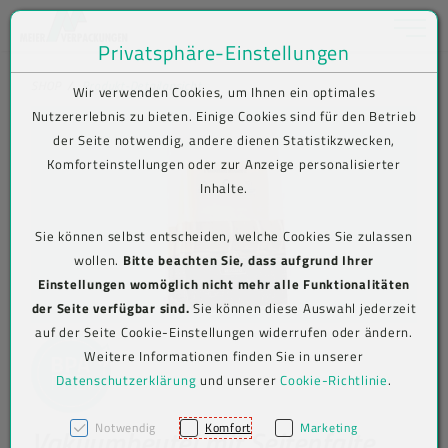
Toggle na
Privatsphäre-Einstellungen
Zum Inhalt springen [AK + 0]
Zum Hauptmenü springen [AK + 1]
Zum Shop-Menü (Suche, Wunschliste, Warenkorb, Mein Account) spring
Zum Meta-Menü oben (rechts) springen [AK + 3]
Zum Icon-Menü unten am Browserrand springen [AK + 4]
Zum Footer-Menü unten (angedockt an Browserrand) springen [AK + 5
Zum Widget-Menü rechts springen [AK + 6]
Zu den Inhalten im Fußbereich springen [AK + 7]
SHOP
Produkt-Detailansicht
Wir verwenden Cookies, um Ihnen ein optimales
Nutzererlebnis zu bieten. Einige Cookies sind für den Betrieb
der Seite notwendig, andere dienen Statistikzwecken,
Komforteinstellungen oder zur Anzeige personalisierter
Inhalte.
Sie können selbst entscheiden, welche Cookies Sie zulassen
wollen.
Bitte beachten Sie, dass aufgrund Ihrer
Einstellungen womöglich nicht mehr alle Funktionalitäten
der Seite verfügbar sind.
Sie können diese Auswahl jederzeit
auf der Seite Cookie-Einstellungen widerrufen oder ändern.
Weitere Informationen finden Sie in unserer
Datenschutzerklärung
und unserer
Cookie-Richtlinie
.
Notwendig
Komfort
Marketing
Vakuumbeutel mit Seitenfalte