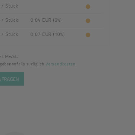
R
/ Stück
R
/ Stück
0,04 EUR (5%)
R
/ Stück
0,07 EUR (10%)
nkl. MwSt.
egebenenfalls zuzüglich
Versandkosten
.
ANFRAGEN