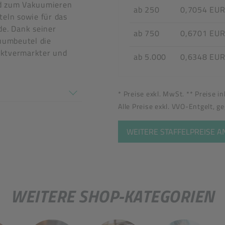
nd zum Vakuumieren
ab 250
0,7054 EU
teln sowie für das
de. Dank seiner
ab 750
0,6701 EU
kuumbeutel die
ektvermarkter und
ab 5.000
0,6348 EU
tel
en nicht überein
* Preise exkl. MwSt. ** Preise i
Alle Preise exkl. VVO-Entgelt, g
WEITERE STAFFELPREISE 
WEITERE SHOP-KATEGORIEN