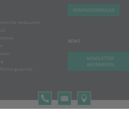
KONTAKTFORMULAR
recht für Verbraucher
utz
chtlinie
NEWS
um
osten
NEWSLETTER
ng
ABONNIEREN
lichtungsservice
TELEFON
KONTAKTFORMULAR
MAP
 Member of the Bunzl Group