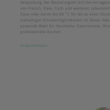
Verpackung. Der Beutel eignet sich hervorrage
von Fleisch, Käse, Fisch und weiteren Lebensmit
Sous-vide-Garen bis 90 °C für bis zu einer Stun
vielseitigen Einsatzmöglichkeiten ist dieser Va
passende Wahl für Haushalte, Gastronomie, Dir
professionelle Küchen.
Art der verpackten Lebensmittel: alle Lebensmit
Akkordeon auf-/zuklappen stimm
Produktdetails