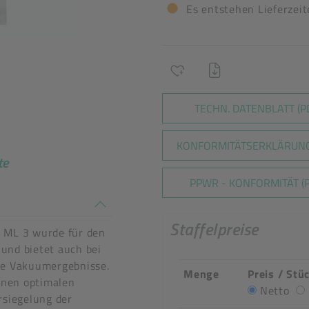
Es entstehen Lieferzei
TECHN. DATENBLATT (P
KONFORMITÄTSERKLÄRUNG
te
PPWR - KONFORMITÄT (P
n stimmen nicht überein
Staffelpreise
ML 3 wurde für den
und bietet auch bei
ge Vakuumergebnisse.
Menge
Preis / Stü
einen optimalen
Netto
rsiegelung der