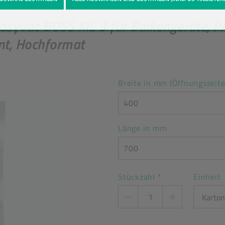
syVac BOSS ML 3 für Balkengeräte, 
ent, Hochformat
Breite in mm (Öffnungsseite
400
Länge in mm
700
Stückzahl
*
Einheit