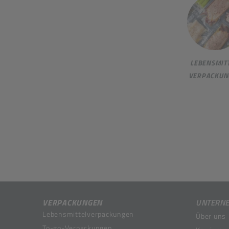
LEBENSMITT
VERPACKUN
VERPACKUNGEN
UNTERN
Lebensmittelverpackungen
Über uns
To-go-Verpackungen