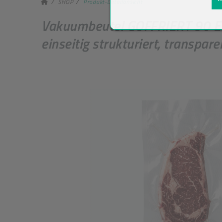
SHOP
Produkt-Detailansicht
Vakuumbeutel GOFFRIERT 90 Ea
einseitig strukturiert, transpar