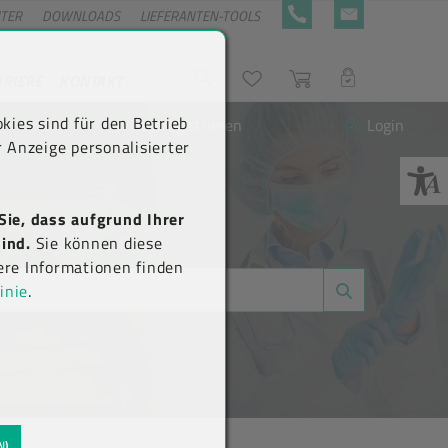
NTER
DOWNLOADS
LIEFERANTEN-TOOLS
+43 5576 7177 818
KONTAKTFORMULA
RRIERE
KONTAKT
Suche
Wunschliste
Warenkorb
LOGIN
kies sind für den Betrieb
Neu registrieren
Login
 Anzeige personalisierter
Sie, dass aufgrund Ihrer
ind.
Sie können diese
ere Informationen finden
inie
.
N)