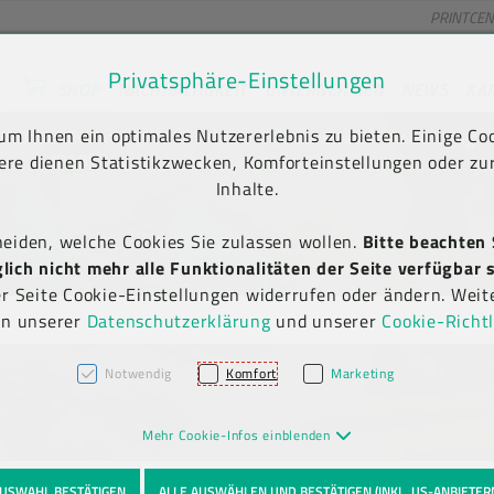
PRINTCE
Privatsphäre-Einstellungen
SHOP
NACHHALTIGKEIT
UNTERNEHMEN
NEWS
KA
unt) springen [AK + 2]
en [AK + 5]
m Ihnen ein optimales Nutzererlebnis zu bieten. Einige Coo
Kauf auf Rechnung
Newsletter-Anmeldung
(B2B)
ere dienen Statistikzwecken, Komforteinstellungen oder zur
Inhalte.
heiden, welche Cookies Sie zulassen wollen.
Bitte beachten 
ich nicht mehr alle Funktionalitäten der Seite verfügbar s
er Seite Cookie-Einstellungen widerrufen oder ändern. Weit
in unserer
Datenschutzerklärung
und unserer
Cookie-Richtl
Notwendig
Komfort
Marketing
Mehr Cookie-Infos einblenden
USWAHL BESTÄTIGEN
ALLE AUSWÄHLEN UND BESTÄTIGEN (INKL. US-ANBIETER