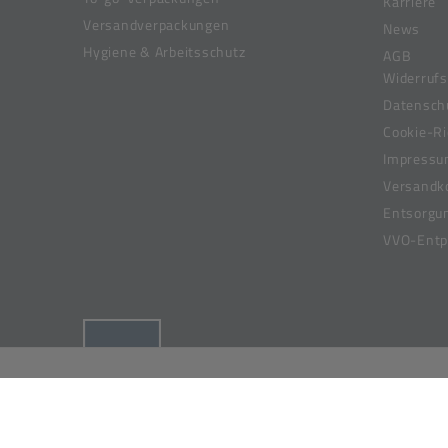
Karriere
Versandverpackungen
News
Hygiene & Arbeitsschutz
AGB
Widerrufs
Datensch
Cookie-Ri
Impress
Versandk
Entsorgu
VVO-Entpf
(öffnet in neuem Tab)
© 2019-2026 Meier Verpackungen GmbH,