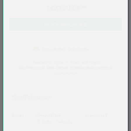
142,52 EUR
**
IN DEN WARENKORB
Es entstehen Lieferzeiten
* Preise exkl. MwSt. ** Preise inkl. MwSt.
Alle Preise exkl. VVO-Entgelt, gegebenenfalls zuzüglich
Versandkosten
.
Staffelpreise
Menge
Preis / Stück
Preisvorteil
Netto
Brutto