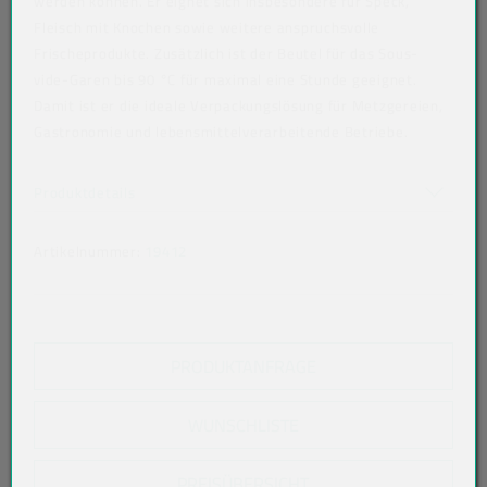
werden können. Er eignet sich insbesondere für Speck,
Fleisch mit Knochen sowie weitere anspruchsvolle
Frischeprodukte. Zusätzlich ist der Beutel für das Sous-
vide-Garen bis 90 °C für maximal eine Stunde geeignet.
Damit ist er die ideale Verpackungslösung für Metzgereien,
Gastronomie und lebensmittelverarbeitende Betriebe.
Art der verpackten Lebensmittel: alle Lebensmittel
Akkordeon auf-/zuklappen stimmen nicht überein
Produktdetails
Artikelnummer:
19412
PRODUKTANFRAGE
WUNSCHLISTE
PREISÜBERSICHT