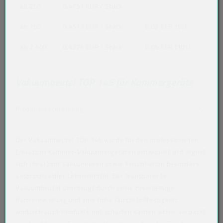
ab 250
0,4751 EUR
/ Stück
ab 750
0,4513 EUR
/ Stück
0,02 EUR (5%)
ab 7.500
0,4276 EUR
/ Stück
0,05 EUR (10%)
Vakuumbeutel TOP 145 für Kammergeräte
Akkordeon auf-/zuklappen stimmen nicht 
Produktbeschreibung
Der Vakuumbeutel TOP 145 wurde für den professionellen
Einsatz in Kammer-Vakuumiergeräten entwickelt und eignet
sich ideal zum Vakuumieren sowie Frischhalten besonders
anspruchsvoller Lebensmittel. Der transparente
Vakuumbeutel überzeugt durch seine zuverlässige
Barrierewirkung und eine hohe Durchstoßfestigkeit,
wodurch auch Produkte mit scharfen Kanten sicher verpackt