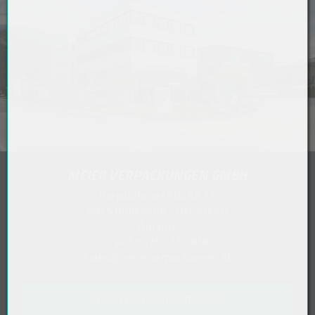
MEIER VERPACKUNGEN GMBH
Diepoldsauer Straße 37
6845 Hohenems . Österreich
Anfahrt
T
+43 5576 7177 818
sales@meierverpackungen.at
NEWSLETTER ABONNIEREN