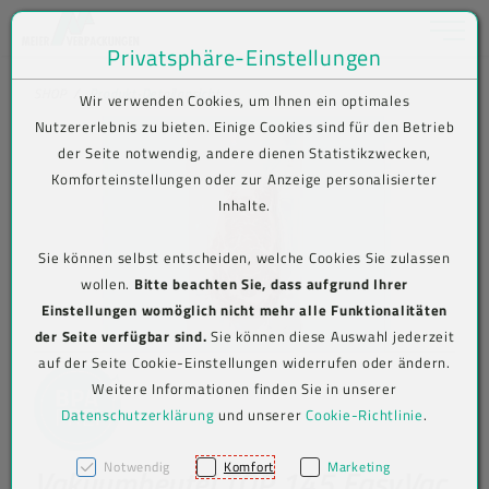
Toggle na
Privatsphäre-Einstellungen
Zum Inhalt springen [AK + 0]
Zum Hauptmenü springen [AK + 1]
Zum Shop-Menü (Suche, Wunschliste, Warenkorb, Mein Account) spring
Zum Meta-Menü oben (rechts) springen [AK + 3]
Zum Icon-Menü unten am Browserrand springen [AK + 4]
Zum Footer-Menü unten (angedockt an Browserrand) springen [AK + 5
Zum Widget-Menü rechts springen [AK + 6]
Zu den Inhalten im Fußbereich springen [AK + 7]
SHOP
Produkt-Detailansicht
Wir verwenden Cookies, um Ihnen ein optimales
Nutzererlebnis zu bieten. Einige Cookies sind für den Betrieb
der Seite notwendig, andere dienen Statistikzwecken,
Komforteinstellungen oder zur Anzeige personalisierter
Inhalte.
Sie können selbst entscheiden, welche Cookies Sie zulassen
wollen.
Bitte beachten Sie, dass aufgrund Ihrer
Einstellungen womöglich nicht mehr alle Funktionalitäten
der Seite verfügbar sind.
Sie können diese Auswahl jederzeit
auf der Seite Cookie-Einstellungen widerrufen oder ändern.
Weitere Informationen finden Sie in unserer
Datenschutzerklärung
und unserer
Cookie-Richtlinie
.
Notwendig
Komfort
Marketing
Vakuumbeutel TOP 145 EasyVac