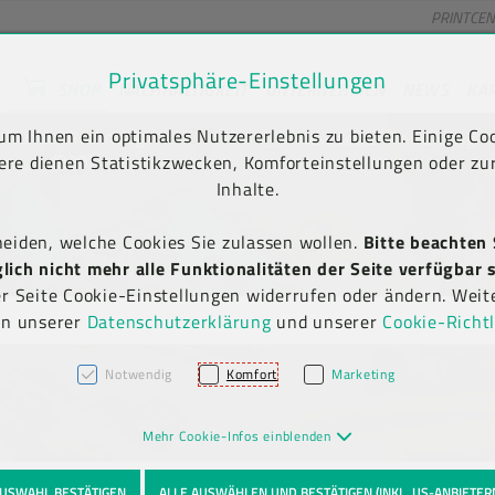
PRINTCE
Privatsphäre-Einstellungen
SHOP
NACHHALTIGKEIT
UNTERNEHMEN
NEWS
KA
unt) springen [AK + 2]
en [AK + 5]
m Ihnen ein optimales Nutzererlebnis zu bieten. Einige Coo
Kauf auf Rechnung
Newsletter-Anmeldung
(B2B)
ere dienen Statistikzwecken, Komforteinstellungen oder zur
Inhalte.
heiden, welche Cookies Sie zulassen wollen.
Bitte beachten 
ich nicht mehr alle Funktionalitäten der Seite verfügbar s
er Seite Cookie-Einstellungen widerrufen oder ändern. Weit
in unserer
Datenschutzerklärung
und unserer
Cookie-Richtl
Notwendig
Komfort
Marketing
Mehr Cookie-Infos einblenden
USWAHL BESTÄTIGEN
ALLE AUSWÄHLEN UND BESTÄTIGEN (INKL. US-ANBIETER