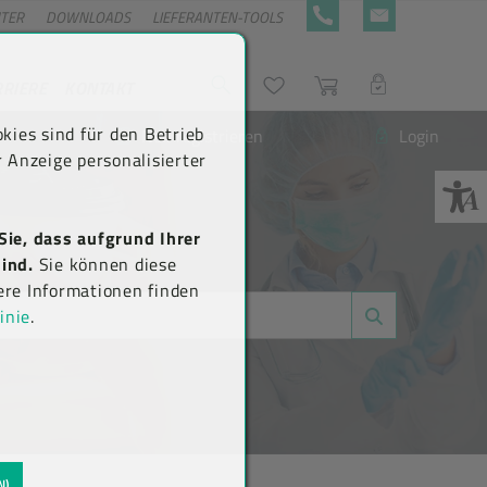
NTER
DOWNLOADS
LIEFERANTEN-TOOLS
+43 5576 7177 818
KONTAKTFORMULA
RRIERE
KONTAKT
Suche
Wunschliste
Warenkorb
LOGIN
kies sind für den Betrieb
Neu registrieren
Login
 Anzeige personalisierter
Sie, dass aufgrund Ihrer
ind.
Sie können diese
ere Informationen finden
inie
.
N)