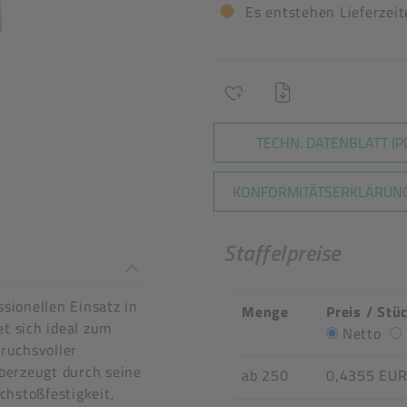
Es entstehen Lieferzei
TECHN. DATENBLATT (P
KONFORMITÄTSERKLÄRUNG
Staffelpreise
n stimmen nicht überein
sionellen Einsatz in
Menge
Preis / Stü
t sich ideal zum
Netto
ruchsvoller
berzeugt durch seine
ab 250
0,4355 EU
chstoßfestigkeit,