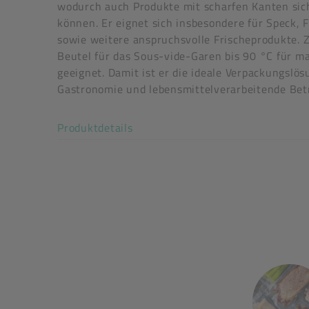
wodurch auch Produkte mit scharfen Kanten sic
können. Er eignet sich insbesondere für Speck, 
sowie weitere anspruchsvolle Frischeprodukte. Z
Beutel für das Sous-vide-Garen bis 90 °C für m
geeignet. Damit ist er die ideale Verpackungslös
Gastronomie und lebensmittelverarbeitende Betr
Art der verpackten Lebensmittel: alle Lebensmit
Akkordeon auf-/zuklappen stimm
Produktdetails