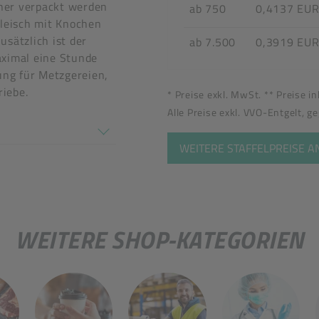
her verpackt werden
ab 750
0,4137 EU
Fleisch mit Knochen
usätzlich ist der
ab 7.500
0,3919 EU
aximal eine Stunde
ung für Metzgereien,
iebe.
* Preise exkl. MwSt. ** Preise i
tel
Alle Preise exkl. VVO-Entgelt, g
en nicht überein
WEITERE STAFFELPREISE 
WEITERE SHOP-KATEGORIEN