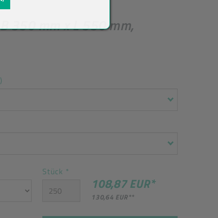
 B 350 mm x L 550 mm,
)
Stück
*
108,87 EUR
*
130,64 EUR
**