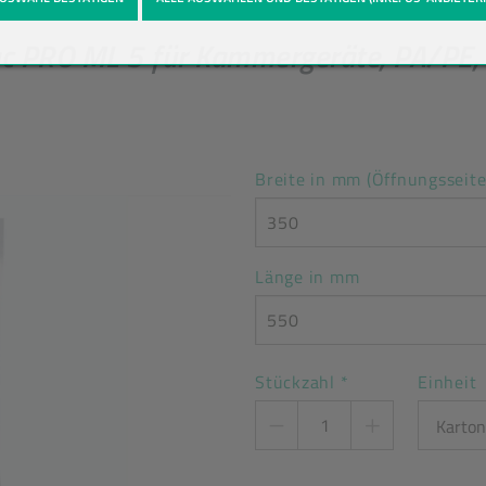
c PRO ML 5 für Kammergeräte, PA/PE,
Breite in mm (Öffnungsseite
350
Länge in mm
550
Stückzahl
*
Einheit