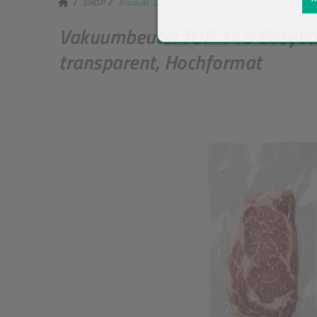
SHOP
Produkt-Detailansicht
Vakuumbeutel TOP 145 EasyVa
transparent, Hochformat