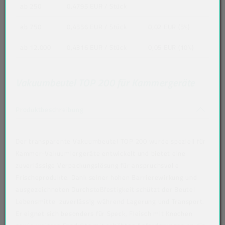
ab 250
0,4795 EUR
/ Stück
ab 750
0,4556 EUR
/ Stück
0,02 EUR (5%)
ab 12.000
0,4316 EUR
/ Stück
0,05 EUR (10%)
Vakuumbeutel TOP 200 für Kammergeräte
Akkordeon auf-/zuklappen stimmen nicht 
Produktbeschreibung
Der transparente Vakuumbeutel TOP 200 wurde speziell für
Kammer-Vakuumiergeräte entwickelt und bietet eine
zuverlässige Verpackungslösung für anspruchsvolle
Frischeprodukte. Dank seiner hohen Barrierewirkung und
ausgezeichneten Durchstoßfestigkeit schützt der Beutel
Lebensmittel zuverlässig während Lagerung und Transport.
Er eignet sich besonders für Speck, Fleisch mit Knochen