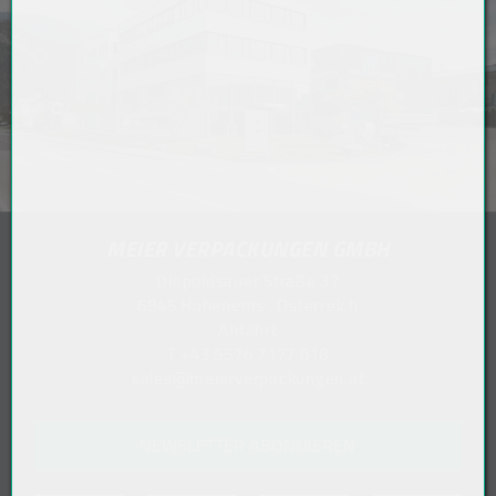
MEIER VERPACKUNGEN GMBH
Diepoldsauer Straße 37
6845 Hohenems . Österreich
Anfahrt
T
+43 5576 7177 818
sales@meierverpackungen.at
NEWSLETTER ABONNIEREN