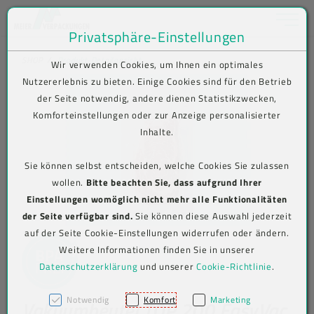
Toggle na
Privatsphäre-Einstellungen
Zum Inhalt springen [AK + 0]
Zum Hauptmenü springen [AK + 1]
Zum Shop-Menü (Suche, Wunschliste, Warenkorb, Mein Account) spring
Zum Meta-Menü oben (rechts) springen [AK + 3]
Zum Icon-Menü unten am Browserrand springen [AK + 4]
Zum Footer-Menü unten (angedockt an Browserrand) springen [AK + 5
Zum Widget-Menü rechts springen [AK + 6]
Zu den Inhalten im Fußbereich springen [AK + 7]
SHOP
Produkt-Detailansicht
Wir verwenden Cookies, um Ihnen ein optimales
Nutzererlebnis zu bieten. Einige Cookies sind für den Betrieb
der Seite notwendig, andere dienen Statistikzwecken,
Komforteinstellungen oder zur Anzeige personalisierter
Inhalte.
Sie können selbst entscheiden, welche Cookies Sie zulassen
wollen.
Bitte beachten Sie, dass aufgrund Ihrer
Einstellungen womöglich nicht mehr alle Funktionalitäten
der Seite verfügbar sind.
Sie können diese Auswahl jederzeit
auf der Seite Cookie-Einstellungen widerrufen oder ändern.
Weitere Informationen finden Sie in unserer
Datenschutzerklärung
und unserer
Cookie-Richtlinie
.
Notwendig
Komfort
Marketing
Vakuumbeutel TOP 200 EasyVac