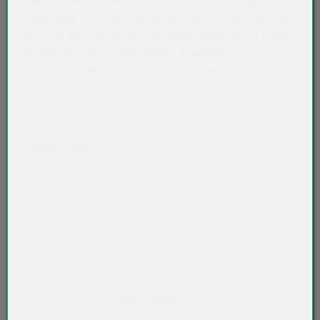
sowie weitere Produkte mit erhöhten Anforderungen an die
Verpackung. Der Vakuumbeutel ist zudem für das Sous-vide-
Garen bis 90 °C für bis zu einer Stunde geeignet und erfüllt
die Anforderungen professioneller Anwender in
Gastronomie, Metzgereien und der Lebensmittelproduktion.
Art der verpackten Lebensmittel: alle Lebensmittel
Akkordeon auf-/zuklappen stimmen nicht überein
Produktdetails
Artikelnummer:
19452
PRODUKTANFRAGE
WUNSCHLISTE
PREISÜBERSICHT