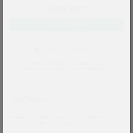
143,86 EUR
**
IN DEN WARENKORB
Es entstehen Lieferzeiten
* Preise exkl. MwSt. ** Preise inkl. MwSt.
Alle Preise exkl. VVO-Entgelt, gegebenenfalls zuzüglich
Versandkosten
.
Staffelpreise
Menge
Preis / Stück
Preisvorteil
Netto
Brutto