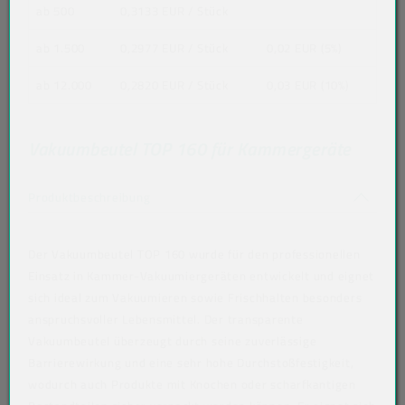
ab 500
0,3133 EUR
/ Stück
ab 1.500
0,2977 EUR
/ Stück
0,02 EUR (5%)
ab 12.000
0,2820 EUR
/ Stück
0,03 EUR (10%)
Vakuumbeutel TOP 160 für Kammergeräte
Akkordeon auf-/zuklappen stimmen nicht 
Produktbeschreibung
Der Vakuumbeutel TOP 160 wurde für den professionellen
Einsatz in Kammer-Vakuumiergeräten entwickelt und eignet
sich ideal zum Vakuumieren sowie Frischhalten besonders
anspruchsvoller Lebensmittel. Der transparente
Vakuumbeutel überzeugt durch seine zuverlässige
Barrierewirkung und eine sehr hohe Durchstoßfestigkeit,
wodurch auch Produkte mit Knochen oder scharfkantigen