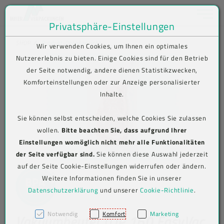
Toggle na
Privatsphäre-Einstellungen
Zum Inhalt springen [AK + 0]
Zum Hauptmenü springen [AK + 1]
Zum Shop-Menü (Suche, Wunschliste, Warenkorb, Mein Account) spring
Zum Meta-Menü oben (rechts) springen [AK + 3]
Zum Icon-Menü unten am Browserrand springen [AK + 4]
Zum Footer-Menü unten (angedockt an Browserrand) springen [AK + 5
Zum Widget-Menü rechts springen [AK + 6]
Zu den Inhalten im Fußbereich springen [AK + 7]
SHOP
Produkt-Detailansicht
Wir verwenden Cookies, um Ihnen ein optimales
Nutzererlebnis zu bieten. Einige Cookies sind für den Betrieb
der Seite notwendig, andere dienen Statistikzwecken,
Komforteinstellungen oder zur Anzeige personalisierter
Inhalte.
Sie können selbst entscheiden, welche Cookies Sie zulassen
wollen.
Bitte beachten Sie, dass aufgrund Ihrer
Einstellungen womöglich nicht mehr alle Funktionalitäten
der Seite verfügbar sind.
Sie können diese Auswahl jederzeit
auf der Seite Cookie-Einstellungen widerrufen oder ändern.
Weitere Informationen finden Sie in unserer
Datenschutzerklärung
und unserer
Cookie-Richtlinie
.
Notwendig
Komfort
Marketing
Vakuumbeutel TOP 160 EasyVac