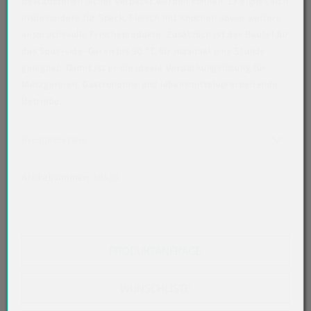
Bestandteilen sicher verpackt werden können. Er eignet sich
insbesondere für Speck, Fleisch mit Knochen sowie weitere
anspruchsvolle Frischeprodukte. Zusätzlich ist der Beutel für
das Sous-vide-Garen bis 90 °C für maximal eine Stunde
geeignet. Damit ist er die ideale Verpackungslösung für
Metzgereien, Gastronomie und lebensmittelverarbeitende
Betriebe.
Art der verpackten Lebensmittel: alle Lebensmittel
Akkordeon auf-/zuklappen stimmen nicht überein
Produktdetails
Artikelnummer:
19435
PRODUKTANFRAGE
WUNSCHLISTE