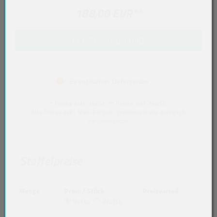
188,00 EUR
**
IN DEN WARENKORB
Es entstehen Lieferzeiten
* Preise exkl. MwSt. ** Preise inkl. MwSt.
Alle Preise exkl. VVO-Entgelt, gegebenenfalls zuzüglich
Versandkosten
.
Staffelpreise
Menge
Preis / Stück
Preisvorteil
Netto
Brutto