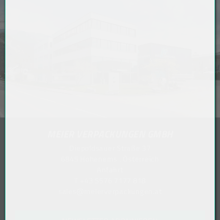
MEIER VERPACKUNGEN GMBH
Diepoldsauer Straße 37
6845 Hohenems . Österreich
Anfahrt
T
+43 5576 7177 818
sales@meierverpackungen.at