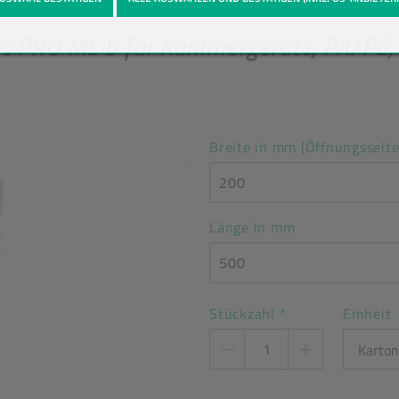
c PRO ML 5 für Kammergeräte, PA/PE,
Breite in mm (Öffnungsseite
200
Länge in mm
500
Stückzahl
*
Einheit