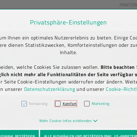
PRINTCE
Privatsphäre-Einstellungen
SHOP
NACHHALTIGKEIT
UNTERNEHMEN
NEWS
KA
unt) springen [AK + 2]
en [AK + 5]
m Ihnen ein optimales Nutzererlebnis zu bieten. Einige Coo
Kauf auf Rechnung
Newsletter-Anmeldung
(B2B)
ere dienen Statistikzwecken, Komforteinstellungen oder zur
Inhalte.
heiden, welche Cookies Sie zulassen wollen.
Bitte beachten 
ich nicht mehr alle Funktionalitäten der Seite verfügbar s
er Seite Cookie-Einstellungen widerrufen oder ändern. Weit
in unserer
Datenschutzerklärung
und unserer
Cookie-Richtl
Notwendig
Komfort
Marketing
Mehr Cookie-Infos einblenden
USWAHL BESTÄTIGEN
ALLE AUSWÄHLEN UND BESTÄTIGEN (INKL. US-ANBIETER