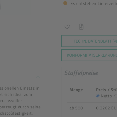
Es entstehen Lieferzei
TECHN. DATENBLATT (P
KONFORMITÄTSERKLÄRUNG
Staffelpreise
n stimmen nicht überein
sionellen Einsatz in
Menge
Preis / St
t sich ideal zum
Netto
ruchsvoller
berzeugt durch seine
ab 500
0,2262 E
chstoßfestigkeit,