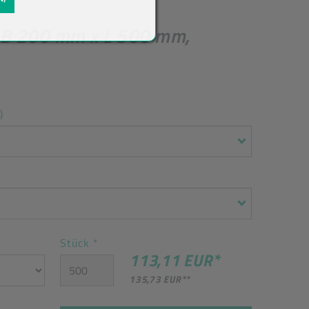
 B 200 mm x L 500 mm,
)
Stück
*
113,11 EUR
*
135,73 EUR
**