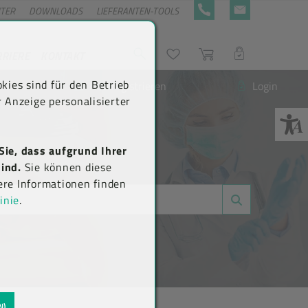
NTER
DOWNLOADS
LIEFERANTEN-TOOLS
+43 5576 7177 818
KONTAKTFORMULA
RRIERE
KONTAKT
Suche
Wunschliste
Warenkorb
LOGIN
kies sind für den Betrieb
Neu registrieren
Login
 Anzeige personalisierter
Sie, dass aufgrund Ihrer
ind.
Sie können diese
ere Informationen finden
inie
.
N)