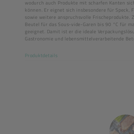
wodurch auch Produkte mit scharfen Kanten sic
können. Er eignet sich insbesondere für Speck, 
sowie weitere anspruchsvolle Frischeprodukte. Z
Beutel für das Sous-vide-Garen bis 90 °C für m
geeignet. Damit ist er die ideale Verpackungslös
Gastronomie und lebensmittelverarbeitende Betr
Art der verpackten Lebensmittel: alle Lebensmit
Akkordeon auf-/zuklappen stimm
Produktdetails