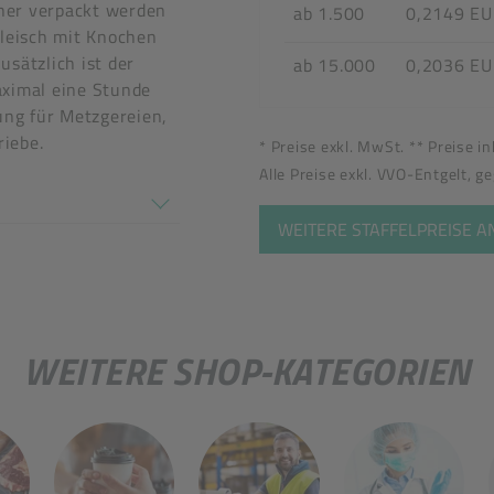
her verpackt werden
ab 1.500
0,2149 E
Fleisch mit Knochen
usätzlich ist der
ab 15.000
0,2036 E
aximal eine Stunde
ung für Metzgereien,
iebe.
* Preise exkl. MwSt. ** Preise i
tel
Alle Preise exkl. VVO-Entgelt, g
en nicht überein
WEITERE STAFFELPREISE 
WEITERE SHOP-KATEGORIEN