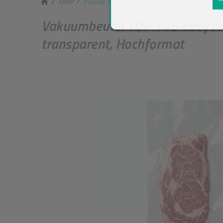
SHOP
Produkt-Detailansicht
Vakuumbeutel TOP 145 EasyVa
transparent, Hochformat