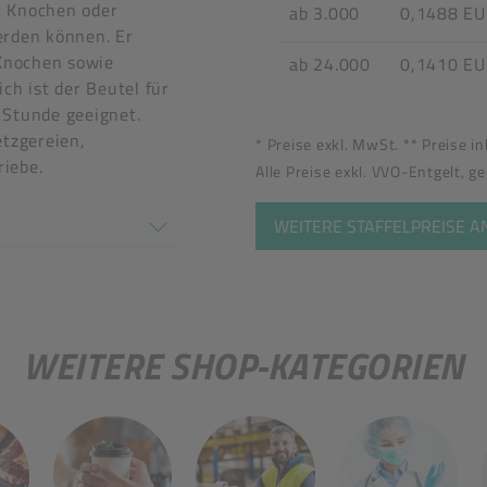
t Knochen oder
ab 3.000
0,1488 E
erden können. Er
 Knochen sowie
ab 24.000
0,1410 E
ch ist der Beutel für
 Stunde geeignet.
etzgereien,
* Preise exkl. MwSt. ** Preise i
iebe.
Alle Preise exkl. VVO-Entgelt, g
tel
en nicht überein
WEITERE STAFFELPREISE 
WEITERE SHOP-KATEGORIEN