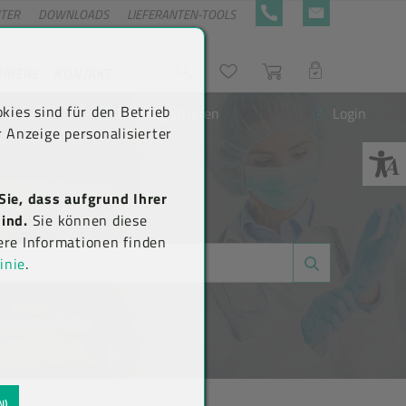
NTER
DOWNLOADS
LIEFERANTEN-TOOLS
+43 5576 7177 818
KONTAKTFORMULA
RRIERE
KONTAKT
Suche
Wunschliste
Warenkorb
LOGIN
kies sind für den Betrieb
Neu registrieren
Login
 Anzeige personalisierter
Sie, dass aufgrund Ihrer
ind.
Sie können diese
ere Informationen finden
inie
.
N)