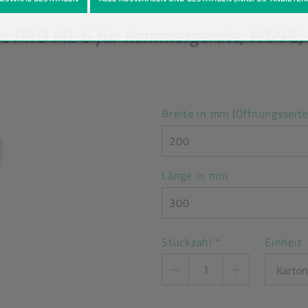
c PRO ML 6 für Kammergeräte, PA/PE,
Breite in mm (Öffnungsseite
200
Länge in mm
300
Stückzahl
*
Einheit