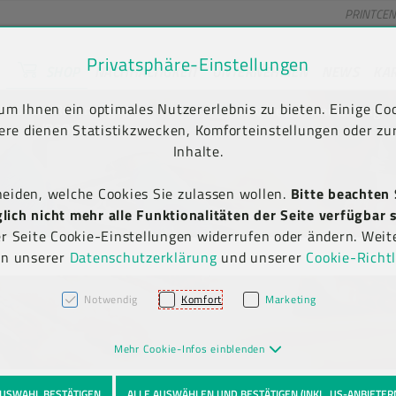
PRINTCE
Privatsphäre-Einstellungen
SHOP
NACHHALTIGKEIT
UNTERNEHMEN
NEWS
KA
unt) springen [AK + 2]
en [AK + 5]
m Ihnen ein optimales Nutzererlebnis zu bieten. Einige Coo
Kauf auf Rechnung
Newsletter-Anmeldung
(B2B)
ere dienen Statistikzwecken, Komforteinstellungen oder zur
Inhalte.
heiden, welche Cookies Sie zulassen wollen.
Bitte beachten 
ich nicht mehr alle Funktionalitäten der Seite verfügbar s
er Seite Cookie-Einstellungen widerrufen oder ändern. Weit
in unserer
Datenschutzerklärung
und unserer
Cookie-Richtl
Notwendig
Komfort
Marketing
Mehr Cookie-Infos einblenden
USWAHL BESTÄTIGEN
ALLE AUSWÄHLEN UND BESTÄTIGEN (INKL. US-ANBIETER