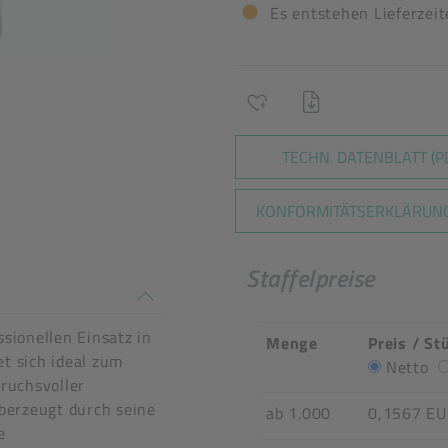
Es entstehen Lieferzei
TECHN. DATENBLATT (P
KONFORMITÄTSERKLÄRUNG
Staffelpreise
n stimmen nicht überein
sionellen Einsatz in
Menge
Preis / St
t sich ideal zum
Netto
ruchsvoller
berzeugt durch seine
ab 1.000
0,1567 E
e