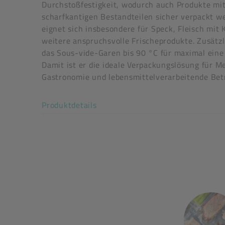
Durchstoßfestigkeit, wodurch auch Produkte mi
scharfkantigen Bestandteilen sicher verpackt w
eignet sich insbesondere für Speck, Fleisch mit
weitere anspruchsvolle Frischeprodukte. Zusätzli
das Sous-vide-Garen bis 90 °C für maximal eine
Damit ist er die ideale Verpackungslösung für M
Gastronomie und lebensmittelverarbeitende Betr
Art der verpackten Lebensmittel: alle Lebensmit
Akkordeon auf-/zuklappen stimm
Produktdetails