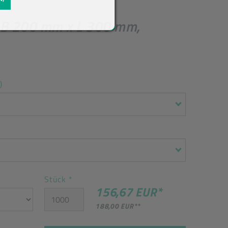
 B 200 mm x L 300 mm,
)
Stück
*
156,67 EUR
*
188,00 EUR
**