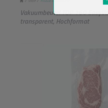
SHOP
Produkt-Detailansicht
Vakuumbeutel TOP 160 EasyVa
transparent, Hochformat