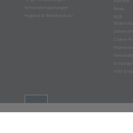
Karriere
Versandverpackungen
News
Hygiene & Arbeitsschutz
AGB
Widerrufs
Datensch
Cookie-Ri
Impress
Versandk
Entsorgu
VVO-Entpf
(öffnet in neuem Tab)
© 2019-2026 Meier Verpackungen GmbH,