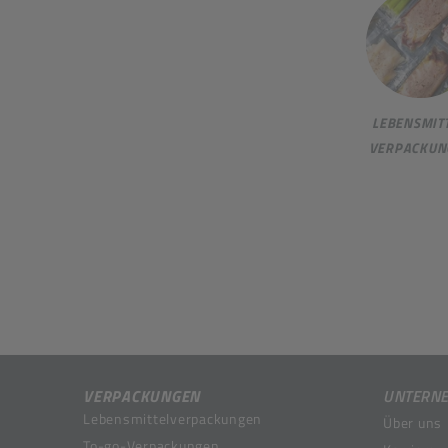
LEBENSMITT
VERPACKUN
VERPACKUNGEN
UNTERN
Lebensmittelverpackungen
Über uns
To-go-Verpackungen