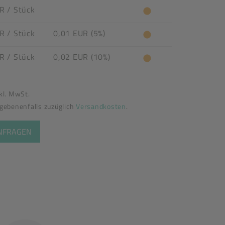
UR
/ Stück
UR
/ Stück
0,01 EUR (5%)
UR
/ Stück
0,02 EUR (10%)
nkl. MwSt.
egebenenfalls zuzüglich
Versandkosten
.
ANFRAGEN