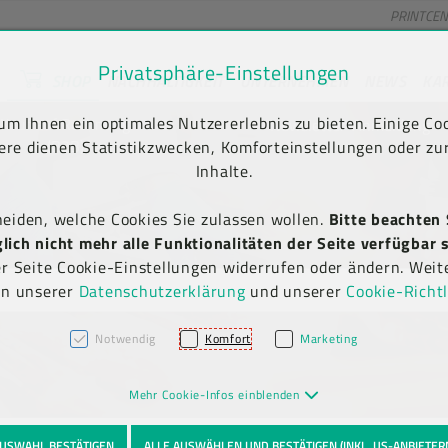
PRINTCE
Privatsphäre-Einstellungen
SHOP
NACHHALTIGKEIT
UNTERNEHMEN
NEWS
KA
unt) springen [AK + 2]
en [AK + 5]
m Ihnen ein optimales Nutzererlebnis zu bieten. Einige Coo
Kauf auf Rechnung
Newsletter-Anmeldung
(B2B)
ere dienen Statistikzwecken, Komforteinstellungen oder zur
Inhalte.
heiden, welche Cookies Sie zulassen wollen.
Bitte beachten 
ich nicht mehr alle Funktionalitäten der Seite verfügbar s
er Seite Cookie-Einstellungen widerrufen oder ändern. Weit
in unserer
Datenschutzerklärung
und unserer
Cookie-Richtl
Notwendig
Komfort
Marketing
Mehr Cookie-Infos einblenden
USWAHL BESTÄTIGEN
ALLE AUSWÄHLEN UND BESTÄTIGEN (INKL. US-ANBIETER