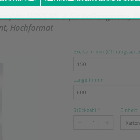
syVac BOSS ML 3 für Balkengeräte, 
ent, Hochformat
Breite in mm (Öffnungsseite
150
Länge in mm
600
Stückzahl
*
Einheit