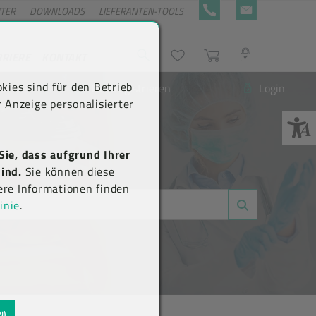
NTER
DOWNLOADS
LIEFERANTEN-TOOLS
+43 5576 7177 818
KONTAKTFORMULA
RRIERE
KONTAKT
Suche
Wunschliste
Warenkorb
LOGIN
kies sind für den Betrieb
Neu registrieren
Login
 Anzeige personalisierter
Sie, dass aufgrund Ihrer
ind.
Sie können diese
ere Informationen finden
inie
.
N)