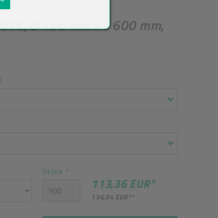
PA/PE, B 150 mm x L 600 mm,
)
Stück
*
113,36 EUR
*
136,04 EUR
**