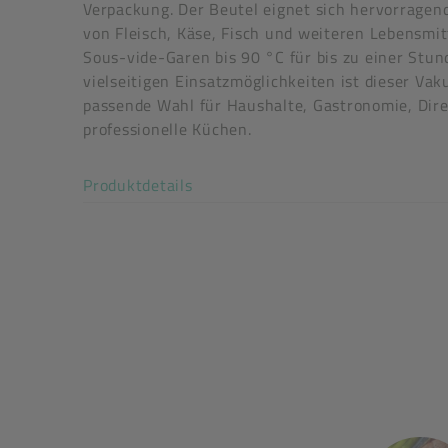
Verpackung. Der Beutel eignet sich hervorrage
von Fleisch, Käse, Fisch und weiteren Lebensmit
Sous-vide-Garen bis 90 °C für bis zu einer Stun
vielseitigen Einsatzmöglichkeiten ist dieser Va
passende Wahl für Haushalte, Gastronomie, Dir
professionelle Küchen.
Art der verpackten Lebensmittel: alle Lebensmit
Akkordeon auf-/zuklappen stimm
Produktdetails