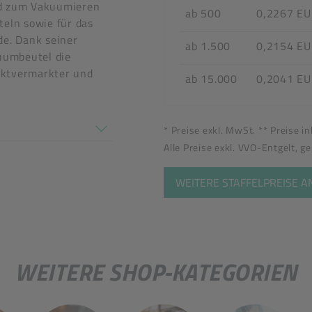
nd zum Vakuumieren
ab 500
0,2267 E
teln sowie für das
de. Dank seiner
ab 1.500
0,2154 E
kuumbeutel die
ektvermarkter und
ab 15.000
0,2041 E
tel
en nicht überein
* Preise exkl. MwSt. ** Preise i
Alle Preise exkl. VVO-Entgelt, g
WEITERE STAFFELPREISE 
WEITERE SHOP-KATEGORIEN