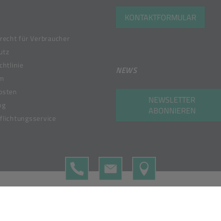
KONTAKTFORMULAR
recht für Verbraucher
utz
chtlinie
NEWS
um
osten
NEWSLETTER
ng
ABONNIEREN
lichtungsservice
TELEFON
KONTAKTFORMULAR
MAP
 Member of the Bunzl Group