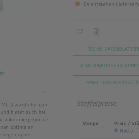
Es entstehen Lieferzei
TECHN. DATENBLATT (P
KONFORMITÄTSERKLÄRUNG
te
PPWR - KONFORMITÄT (P
n stimmen nicht überein
Staffelpreise
ML 3 wurde für den
und bietet auch bei
ge Vakuumergebnisse.
Menge
Preis / St
einen optimalen
Netto
rsiegelung der