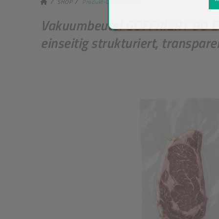
SHOP
Produkt-Detailansicht
Vakuumbeutel GOFFRIERT 90 Ea
einseitig strukturiert, transpar