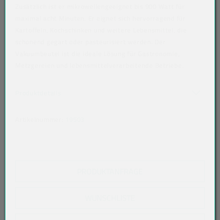
Zusätzlich ist er mikrowellengeeignet bis 900 Watt für
maximal acht Minuten. Er eignet sich hervorragend für
Kartoffeln, Kochschinken und weitere Lebensmittel, die
schonend gegart oder pasteurisiert werden. Der
Vakuumbeutel ist die ideale Lösung für Gastronomie,
Metzgereien und lebensmittelverarbeitende Betriebe.
Art der verpackten Lebensmittel: fette Lebensmittel
Akkordeon auf-/zuklappen stimmen nicht überein
Produktdetails
Artikelnummer:
19503
PRODUKTANFRAGE
WUNSCHLISTE