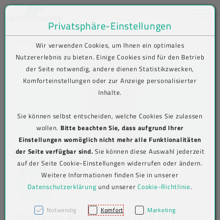
Toggle na
Privatsphäre-Einstellungen
Zum Inhalt springen [AK + 0]
Zum Hauptmenü springen [AK + 1]
Zum Shop-Menü (Suche, Wunschliste, Warenkorb, Mein Account) spring
Zum Meta-Menü oben (rechts) springen [AK + 3]
Zum Icon-Menü unten am Browserrand springen [AK + 4]
Zum Footer-Menü unten (angedockt an Browserrand) springen [AK + 5
Zum Widget-Menü rechts springen [AK + 6]
Zu den Inhalten im Fußbereich springen [AK + 7]
SHOP
Produkt-Detailansicht
Wir verwenden Cookies, um Ihnen ein optimales
Nutzererlebnis zu bieten. Einige Cookies sind für den Betrieb
der Seite notwendig, andere dienen Statistikzwecken,
Komforteinstellungen oder zur Anzeige personalisierter
Inhalte.
Sie können selbst entscheiden, welche Cookies Sie zulassen
wollen.
Bitte beachten Sie, dass aufgrund Ihrer
Einstellungen womöglich nicht mehr alle Funktionalitäten
der Seite verfügbar sind.
Sie können diese Auswahl jederzeit
auf der Seite Cookie-Einstellungen widerrufen oder ändern.
Weitere Informationen finden Sie in unserer
Datenschutzerklärung
und unserer
Cookie-Richtlinie
.
Notwendig
Komfort
Marketing
Vakuum-Kochbeutel TOP 90