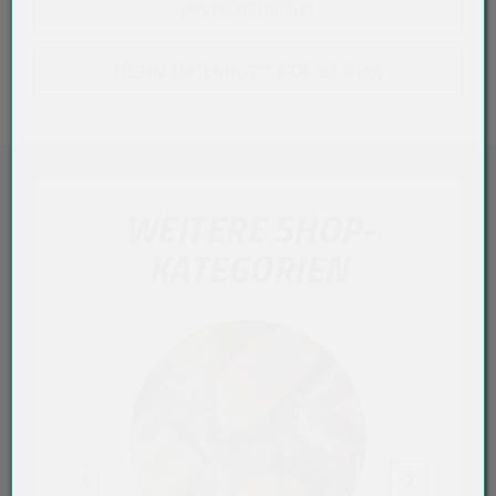
PREISÜBERSICHT
TECHN. DATENBLATT (PDF, 67,9 KB)
WEITERE SHOP-
KATEGORIEN