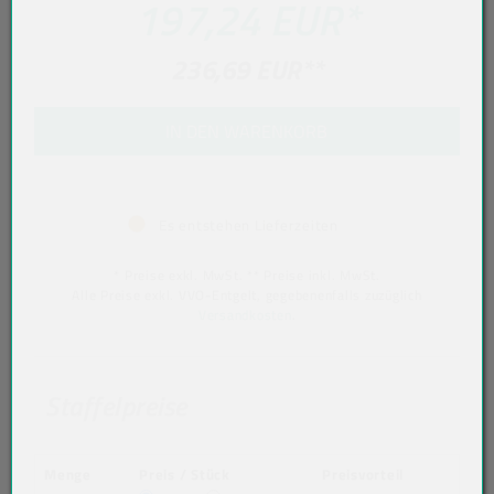
197,24 EUR
*
236,69 EUR
**
IN DEN WARENKORB
Es entstehen Lieferzeiten
* Preise exkl. MwSt. ** Preise inkl. MwSt.
Alle Preise exkl. VVO-Entgelt, gegebenenfalls zuzüglich
Versandkosten
.
Staffelpreise
Menge
Preis / Stück
Preisvorteil