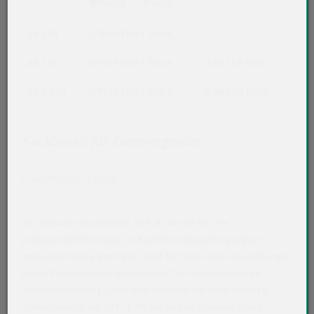
Netto
Brutto
ab 250
0,7890 EUR
/ Stück
ab 750
0,7495 EUR
/ Stück
0,04 EUR (5%)
ab 8.000
0,7101 EUR
/ Stück
0,08 EUR (10%)
Kochbeutel für Kammergeräte
Akkordeon auf-/zuklappen stimmen nicht 
Produktbeschreibung
Der Vakuum-Kochbeutel TOP 90 wurde für den
professionellen Einsatz in Kammer-Vakuumiergeräten
entwickelt und eignet sich ideal für Sous-vide-Anwendungen
sowie Pasteurisierungsprozesse. Der hitzebeständige
Kochbeutel verfügt über eine mittlere Barriere und hält
Temperaturen bis 121 °C für bis zu vier Stunden stand.