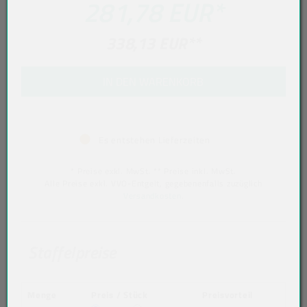
281,78 EUR
*
338,13 EUR
**
IN DEN WARENKORB
Es entstehen Lieferzeiten
* Preise exkl. MwSt. ** Preise inkl. MwSt.
Alle Preise exkl. VVO-Entgelt, gegebenenfalls zuzüglich
Versandkosten
.
Staffelpreise
Menge
Preis / Stück
Preisvorteil