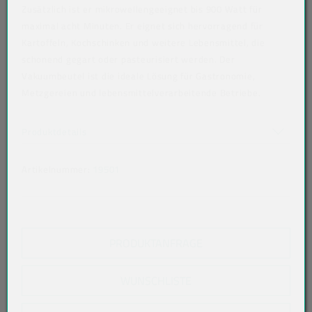
Zusätzlich ist er mikrowellengeeignet bis 900 Watt für
maximal acht Minuten. Er eignet sich hervorragend für
Kartoffeln, Kochschinken und weitere Lebensmittel, die
schonend gegart oder pasteurisiert werden. Der
Vakuumbeutel ist die ideale Lösung für Gastronomie,
Metzgereien und lebensmittelverarbeitende Betriebe.
Art der verpackten Lebensmittel: fette Lebensmittel
Akkordeon auf-/zuklappen stimmen nicht überein
Produktdetails
Artikelnummer:
19501
PRODUKTANFRAGE
WUNSCHLISTE