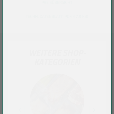
PREISÜBERSICHT
TECHN. DATENBLATT (PDF, 67,9 KB)
WEITERE SHOP-
KATEGORIEN