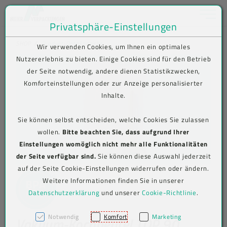
Toggle na
Privatsphäre-Einstellungen
Zum Inhalt springen [AK + 0]
Zum Hauptmenü springen [AK + 1]
Zum Shop-Menü (Suche, Wunschliste, Warenkorb, Mein Account) spring
Zum Meta-Menü oben (rechts) springen [AK + 3]
Zum Icon-Menü unten am Browserrand springen [AK + 4]
Zum Footer-Menü unten (angedockt an Browserrand) springen [AK + 5
Zum Widget-Menü rechts springen [AK + 6]
Zu den Inhalten im Fußbereich springen [AK + 7]
SHOP
Produkt-Detailansicht
Wir verwenden Cookies, um Ihnen ein optimales
Nutzererlebnis zu bieten. Einige Cookies sind für den Betrieb
der Seite notwendig, andere dienen Statistikzwecken,
Komforteinstellungen oder zur Anzeige personalisierter
Inhalte.
Sie können selbst entscheiden, welche Cookies Sie zulassen
wollen.
Bitte beachten Sie, dass aufgrund Ihrer
Einstellungen womöglich nicht mehr alle Funktionalitäten
der Seite verfügbar sind.
Sie können diese Auswahl jederzeit
auf der Seite Cookie-Einstellungen widerrufen oder ändern.
Weitere Informationen finden Sie in unserer
Datenschutzerklärung
und unserer
Cookie-Richtlinie
.
Notwendig
Komfort
Marketing
Vakuum-Kochbeutel TOP 90