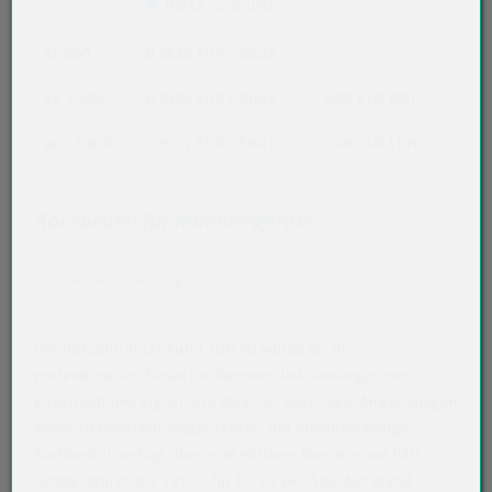
Netto
Brutto
ab 500
0,5636 EUR
/ Stück
ab 1.500
0,5354 EUR
/ Stück
0,03 EUR (5%)
ab 12.000
0,5072 EUR
/ Stück
0,06 EUR (10%)
Kochbeutel für Kammergeräte
Akkordeon auf-/zuklappen stimmen nicht 
Produktbeschreibung
Der Vakuum-Kochbeutel TOP 90 wurde für den
professionellen Einsatz in Kammer-Vakuumiergeräten
entwickelt und eignet sich ideal für Sous-vide-Anwendungen
sowie Pasteurisierungsprozesse. Der hitzebeständige
Kochbeutel verfügt über eine mittlere Barriere und hält
Temperaturen bis 121 °C für bis zu vier Stunden stand.