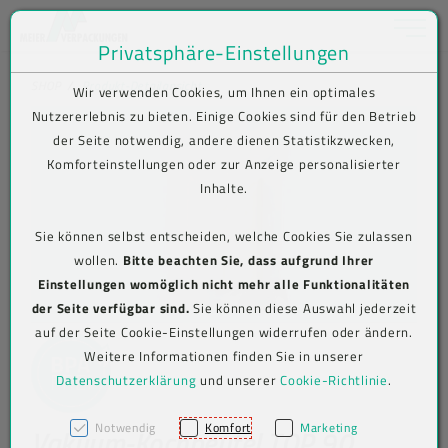
Toggle na
Privatsphäre-Einstellungen
Zum Inhalt springen [AK + 0]
Zum Hauptmenü springen [AK + 1]
Zum Shop-Menü (Suche, Wunschliste, Warenkorb, Mein Account) spring
Zum Meta-Menü oben (rechts) springen [AK + 3]
Zum Icon-Menü unten am Browserrand springen [AK + 4]
Zum Footer-Menü unten (angedockt an Browserrand) springen [AK + 5
Zum Widget-Menü rechts springen [AK + 6]
Zu den Inhalten im Fußbereich springen [AK + 7]
SHOP
Produkt-Detailansicht
Wir verwenden Cookies, um Ihnen ein optimales
Nutzererlebnis zu bieten. Einige Cookies sind für den Betrieb
der Seite notwendig, andere dienen Statistikzwecken,
Komforteinstellungen oder zur Anzeige personalisierter
Inhalte.
Sie können selbst entscheiden, welche Cookies Sie zulassen
wollen.
Bitte beachten Sie, dass aufgrund Ihrer
Einstellungen womöglich nicht mehr alle Funktionalitäten
der Seite verfügbar sind.
Sie können diese Auswahl jederzeit
auf der Seite Cookie-Einstellungen widerrufen oder ändern.
Weitere Informationen finden Sie in unserer
Datenschutzerklärung
und unserer
Cookie-Richtlinie
.
Notwendig
Komfort
Marketing
Vakuum-Kochbeutel TOP 90