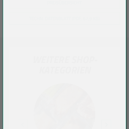
PREISÜBERSICHT
TECHN. DATENBLATT (PDF, 67,9 KB)
WEITERE SHOP-
KATEGORIEN