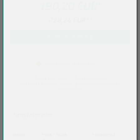
190,20 EUR
*
228,24 EUR
**
IN DEN WARENKORB
Es entstehen Lieferzeiten
* Preise exkl. MwSt. ** Preise inkl. MwSt.
Alle Preise exkl. VVO-Entgelt, gegebenenfalls zuzüglich
Versandkosten
.
Staffelpreise
Menge
Preis / Stück
Preisvorteil