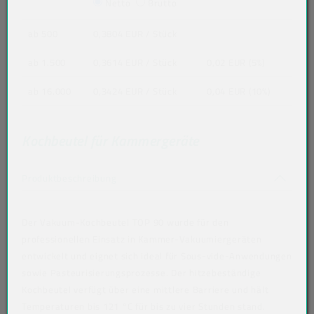
Netto
Brutto
ab 500
0,3804 EUR
/ Stück
ab 1.500
0,3614 EUR
/ Stück
0,02 EUR (5%)
ab 16.000
0,3424 EUR
/ Stück
0,04 EUR (10%)
Kochbeutel für Kammergeräte
Akkordeon auf-/zuklappen stimmen nicht 
Produktbeschreibung
Der Vakuum-Kochbeutel TOP 90 wurde für den
professionellen Einsatz in Kammer-Vakuumiergeräten
entwickelt und eignet sich ideal für Sous-vide-Anwendungen
sowie Pasteurisierungsprozesse. Der hitzebeständige
Kochbeutel verfügt über eine mittlere Barriere und hält
Temperaturen bis 121 °C für bis zu vier Stunden stand.