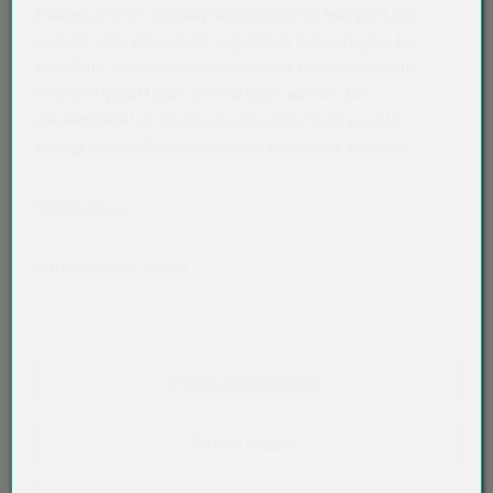
Zusätzlich ist er mikrowellengeeignet bis 900 Watt für
maximal acht Minuten. Er eignet sich hervorragend für
Kartoffeln, Kochschinken und weitere Lebensmittel, die
schonend gegart oder pasteurisiert werden. Der
Vakuumbeutel ist die ideale Lösung für Gastronomie,
Metzgereien und lebensmittelverarbeitende Betriebe.
Art der verpackten Lebensmittel: fette Lebensmittel
Akkordeon auf-/zuklappen stimmen nicht überein
Produktdetails
Artikelnummer:
19497
PRODUKTANFRAGE
WUNSCHLISTE