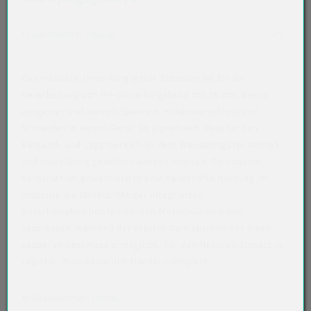
Akkordeon auf-/zuklappen stimmen nicht 
Produktbeschreibung
Das manuelle Umreifungsgerät Standard ist für die
Verarbeitung von PP-Umreifungsband mit 16 mm Breite
ausgelegt und vereint Spannen, Hülsenverschluss und
Schneiden in einem Gerät. Es eignet sich ideal für den
Versand- und Lagerbereich, in dem Transportgüter schnell
und zuverlässig gesichert werden müssen. Die robuste
Konstruktion gewährleistet eine dauerhafte Nutzung im
industriellen Umfeld. Mit der integrierten
Verschlussfunktion lassen sich Metallhülsen sicher
verpressen, während der präzise Bandabschneider einen
sauberen Abschluss ermöglicht. Für den flexiblen Einsatz in
Logistik, Produktion und Handel konzipiert.
Artikelnummer:
98106