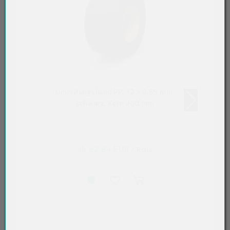
Umreifungsband PP, 12 x 0,55 mm,
schwarz, Kern 200 mm
ab 52,84 EUR
/ Rolle