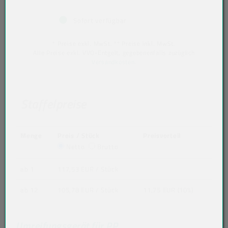
Sofort verfügbar
* Preise exkl. MwSt. ** Preise inkl. MwSt.
Alle Preise exkl. VVO-Entgelt, gegebenenfalls zuzüglich
Versandkosten
.
Staffelpreise
Menge
Preis / Stück
Preisvorteil
Netto
Brutto
ab 1
117,53 EUR
/ Stück
ab 12
105,78 EUR
/ Stück
11,75 EUR (10%)
Umreifungsgerät für PP