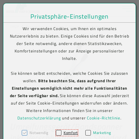
Toggle na
Privatsphäre-Einstellungen
Zum Inhalt springen [AK + 0]
Zum Hauptmenü springen [AK + 1]
Zum Shop-Menü (Suche, Wunschliste, Warenkorb, Mein Account) spring
Zum Meta-Menü oben (rechts) springen [AK + 3]
Zum Icon-Menü unten am Browserrand springen [AK + 4]
Zum Footer-Menü unten (angedockt an Browserrand) springen [AK + 5
Zum Widget-Menü rechts springen [AK + 6]
Zu den Inhalten im Fußbereich springen [AK + 7]
SHOP
Versandverpackungen
Umreifungsbänder
Wir verwenden Cookies, um Ihnen ein optimales
PP-Umreifungsbänder
Produkt-Detailansicht
Nutzererlebnis zu bieten. Einige Cookies sind für den Betrieb
der Seite notwendig, andere dienen Statistikzwecken,
Komforteinstellungen oder zur Anzeige personalisierter
Inhalte.
Sie können selbst entscheiden, welche Cookies Sie zulassen
wollen.
Bitte beachten Sie, dass aufgrund Ihrer
Einstellungen womöglich nicht mehr alle Funktionalitäten
der Seite verfügbar sind.
Sie können diese Auswahl jederzeit
auf der Seite Cookie-Einstellungen widerrufen oder ändern.
Weitere Informationen finden Sie in unserer
Datenschutzerklärung
und unserer
Cookie-Richtlinie
.
Umreifungsgerät/Bandspanner
Notwendig
Komfort
Marketing
inkl. Verschlußfunktion Standard