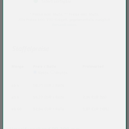
Sofort verfügbar
* Preise exkl. MwSt. ** Preise inkl. MwSt.
Alle Preise exkl. VVO-Entgelt, gegebenenfalls zuzüglich
Versandkosten
.
Staffelpreise
Menge
Preis / Rolle
Preisvorteil
Netto
Brutto
ab 4
58,71 EUR
/ Rolle
ab 6
55,77 EUR
/ Rolle
2,94 EUR (5%)
ab 60
52,84 EUR
/ Rolle
5,87 EUR (10%)