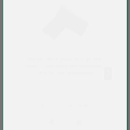
Verschlusshülse, Metall, innen geriffelt,
Breite: 13 mm, passende(r) Bandtyp(en):
PP- & PET-Umreifungsbänder
ab 0,0211 EUR
/ Stück