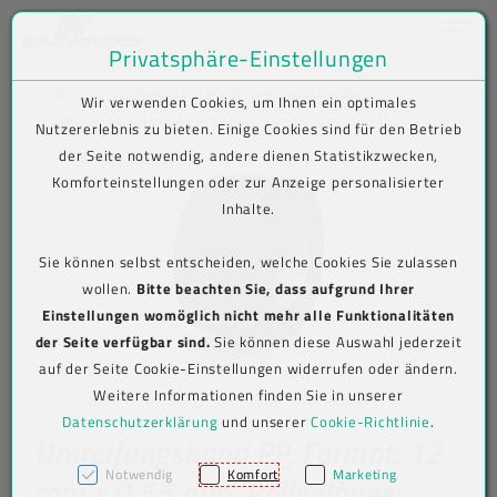
Toggle na
Privatsphäre-Einstellungen
Zum Inhalt springen [AK + 0]
Zum Hauptmenü springen [AK + 1]
Zum Shop-Menü (Suche, Wunschliste, Warenkorb, Mein Account) spring
Zum Meta-Menü oben (rechts) springen [AK + 3]
Zum Icon-Menü unten am Browserrand springen [AK + 4]
Zum Footer-Menü unten (angedockt an Browserrand) springen [AK + 5
Zum Widget-Menü rechts springen [AK + 6]
Zu den Inhalten im Fußbereich springen [AK + 7]
SHOP
Versandverpackungen
Umreifungsbänder
Wir verwenden Cookies, um Ihnen ein optimales
PP-Umreifungsbänder
Produkt-Detailansicht
Nutzererlebnis zu bieten. Einige Cookies sind für den Betrieb
der Seite notwendig, andere dienen Statistikzwecken,
Komforteinstellungen oder zur Anzeige personalisierter
Inhalte.
Sie können selbst entscheiden, welche Cookies Sie zulassen
wollen.
Bitte beachten Sie, dass aufgrund Ihrer
Einstellungen womöglich nicht mehr alle Funktionalitäten
der Seite verfügbar sind.
Sie können diese Auswahl jederzeit
auf der Seite Cookie-Einstellungen widerrufen oder ändern.
Weitere Informationen finden Sie in unserer
Datenschutzerklärung
und unserer
Cookie-Richtlinie
.
Umreifungsband PP, Format: 12
Notwendig
Komfort
Marketing
mm x 0,55 mm, Rollenlänge: