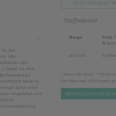
TECHN. DATENBLATT (P
Staffelpreise
Menge
Preis 
n stimmen nicht überein
Nett
 für den
ab 2.000
0,036
ner oder
 Süßwaren oder
L) bietet sie eine
* Preise exkl. MwSt. ** Preise i
ußerhausverkauf,
Alle Preise exkl. VVO-Entgelt, g
rtifizierte Material
erzeugt durch seine
brauch vorgesehen und
WEITERE STAFFELPREISE 
starken
rtionsverpackung.