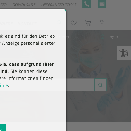
NTER
DOWNLOADS
LIEFERANTEN-TOOLS
+43 5576 7177 818
KONTAKTFORMULA
RRIERE
KONTAKT
Suche
Wunschliste
Warenkorb
LOGIN
kies sind für den Betrieb
Neu registrieren
Login
 Anzeige personalisierter
Sie, dass aufgrund Ihrer
ind.
Sie können diese
ere Informationen finden
inie
.
N)