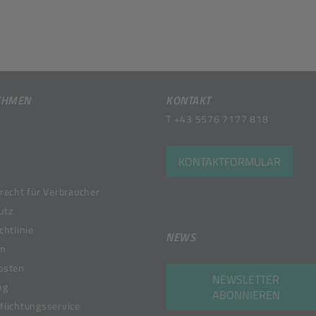
EHMEN
KONTAKT
T
+43 5576 7177 818
KONTAKTFORMULAR
recht für Verbraucher
utz
chtlinie
NEWS
um
osten
NEWSLETTER
ng
ABONNIEREN
lichtungsservice