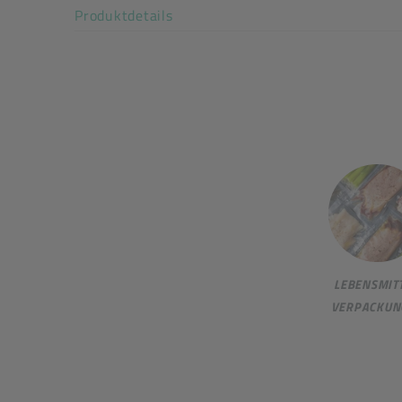
Akkordeon auf-/zuklappen stimm
Produktdetails
LEBENSMITT
VERPACKUN