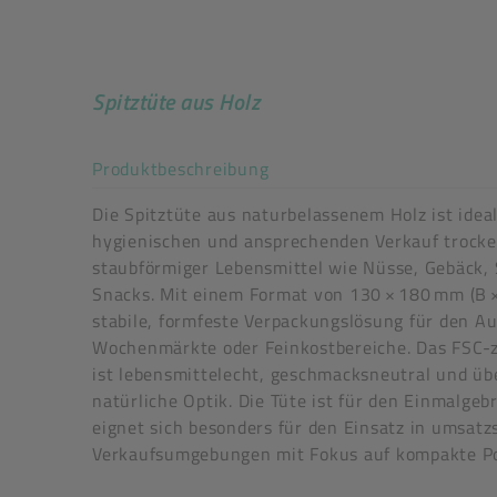
Spitztüte aus Holz
Akkordeon auf-/zuklappe
Produktbeschreibung
Die Spitztüte aus naturbelassenem Holz ist ideal
hygienischen und ansprechenden Verkauf trocke
staubförmiger Lebensmittel wie Nüsse, Gebäck,
Snacks. Mit einem Format von 130 × 180 mm (B × 
stabile, formfeste Verpackungslösung für den A
Wochenmärkte oder Feinkostbereiche. Das FSC-ze
ist lebensmittelecht, geschmacksneutral und üb
natürliche Optik. Die Tüte ist für den Einmalge
eignet sich besonders für den Einsatz in umsatz
Mega-Sale
Verkaufsumgebungen mit Fokus auf kompakte Po
trockene / staubförmige Lebensmittel