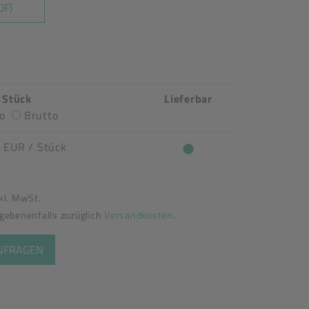
DF)
/ Stück
Lieferbar
o
Brutto
4 EUR
/ Stück
nkl. MwSt.
egebenenfalls zuzüglich
Versandkosten
.
ANFRAGEN