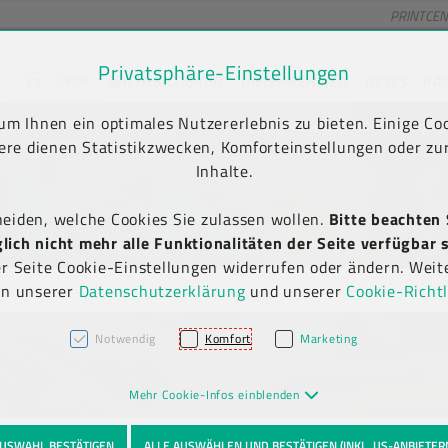
PRINTCE
Privatsphäre-Einstellungen
SHOP
NACHHALTIGKEIT
UNTERNEHMEN
NEWS
KA
unt) springen [AK + 2]
en [AK + 5]
m Ihnen ein optimales Nutzererlebnis zu bieten. Einige Coo
Kauf auf Rechnung
Newsletter-Anmeldung
(B2B)
ere dienen Statistikzwecken, Komforteinstellungen oder zur
Inhalte.
heiden, welche Cookies Sie zulassen wollen.
Bitte beachten 
ich nicht mehr alle Funktionalitäten der Seite verfügbar s
er Seite Cookie-Einstellungen widerrufen oder ändern. Weit
in unserer
Datenschutzerklärung
und unserer
Cookie-Richtl
Notwendig
Komfort
Marketing
Mehr Cookie-Infos einblenden
USWAHL BESTÄTIGEN
ALLE AUSWÄHLEN UND BESTÄTIGEN (INKL. US-ANBIETER