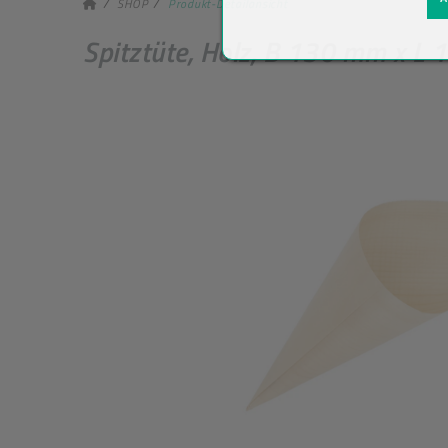
SHOP
Produkt-Detailansicht
Spitztüte, Holz, B 130 mm x L 1