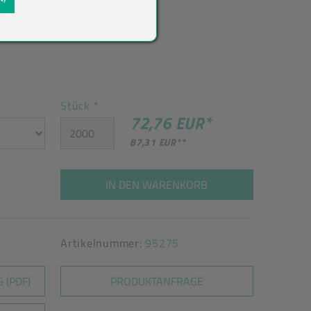
Stück
*
72,76 EUR
*
87,31 EUR
**
IN DEN WARENKORB
Artikelnummer:
95275
 (PDF)
PRODUKTANFRAGE