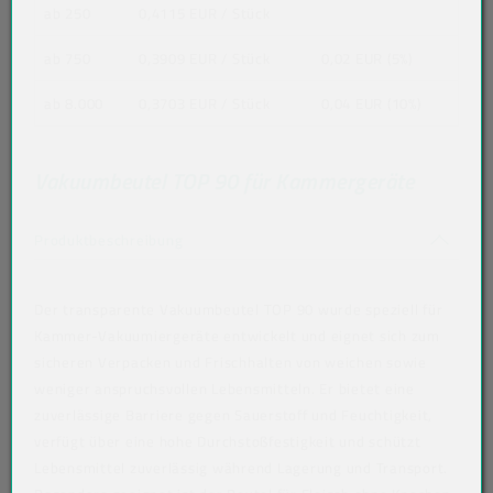
ab 250
0,4115 EUR
/ Stück
ab 750
0,3909 EUR
/ Stück
0,02 EUR (5%)
ab 8.000
0,3703 EUR
/ Stück
0,04 EUR (10%)
Vakuumbeutel TOP 90 für Kammergeräte
Akkordeon auf-/zuklappen stimmen nicht 
Produktbeschreibung
Der transparente Vakuumbeutel TOP 90 wurde speziell für
Kammer-Vakuumiergeräte entwickelt und eignet sich zum
sicheren Verpacken und Frischhalten von weichen sowie
weniger anspruchsvollen Lebensmitteln. Er bietet eine
zuverlässige Barriere gegen Sauerstoff und Feuchtigkeit,
verfügt über eine hohe Durchstoßfestigkeit und schützt
Lebensmittel zuverlässig während Lagerung und Transport.