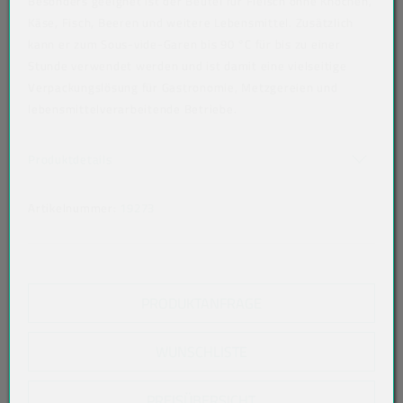
Besonders geeignet ist der Beutel für Fleisch ohne Knochen,
Käse, Fisch, Beeren und weitere Lebensmittel. Zusätzlich
kann er zum Sous-vide-Garen bis 90 °C für bis zu einer
Stunde verwendet werden und ist damit eine vielseitige
Verpackungslösung für Gastronomie, Metzgereien und
lebensmittelverarbeitende Betriebe.
Art der verpackten Lebensmittel: alle Lebensmittel
Akkordeon auf-/zuklappen stimmen nicht überein
Produktdetails
Artikelnummer:
19273
PRODUKTANFRAGE
WUNSCHLISTE
PREISÜBERSICHT