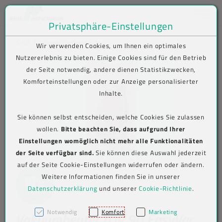
Toggle na
Privatsphäre-Einstellungen
Zum Inhalt springen [AK + 0]
Zum Hauptmenü springen [AK + 1]
Zum Shop-Menü (Suche, Wunschliste, Warenkorb, Mein Account) spring
Zum Meta-Menü oben (rechts) springen [AK + 3]
Zum Icon-Menü unten am Browserrand springen [AK + 4]
Zum Footer-Menü unten (angedockt an Browserrand) springen [AK + 5
Zum Widget-Menü rechts springen [AK + 6]
Zu den Inhalten im Fußbereich springen [AK + 7]
SHOP
Produkt-Detailansicht
Wir verwenden Cookies, um Ihnen ein optimales
Nutzererlebnis zu bieten. Einige Cookies sind für den Betrieb
der Seite notwendig, andere dienen Statistikzwecken,
Komforteinstellungen oder zur Anzeige personalisierter
Inhalte.
Sie können selbst entscheiden, welche Cookies Sie zulassen
wollen.
Bitte beachten Sie, dass aufgrund Ihrer
Einstellungen womöglich nicht mehr alle Funktionalitäten
der Seite verfügbar sind.
Sie können diese Auswahl jederzeit
auf der Seite Cookie-Einstellungen widerrufen oder ändern.
Weitere Informationen finden Sie in unserer
Datenschutzerklärung
und unserer
Cookie-Richtlinie
.
Notwendig
Komfort
Marketing
Vakuumbeutel TOP 90 EasyVac