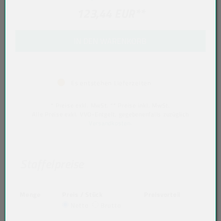
123,44 EUR
**
IN DEN WARENKORB
Es entstehen Lieferzeiten
* Preise exkl. MwSt. ** Preise inkl. MwSt.
Alle Preise exkl. VVO-Entgelt, gegebenenfalls zuzüglich
Versandkosten
.
Staffelpreise
Menge
Preis / Stück
Preisvorteil
Netto
Brutto