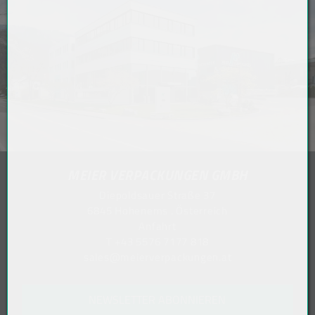
MEIER VERPACKUNGEN GMBH
Diepoldsauer Straße 37
6845 Hohenems . Österreich
Anfahrt
T
+43 5576 7177 818
sales@meierverpackungen.at
NEWSLETTER ABONNIEREN