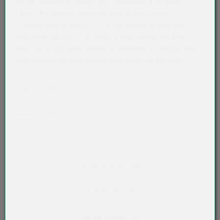
werden können. Er eignet sich insbesondere für Speck,
Fleisch mit Knochen sowie weitere anspruchsvolle
Frischeprodukte. Zusätzlich ist der Beutel für das Sous-
vide-Garen bis 90 °C für maximal eine Stunde geeignet.
Damit ist er die ideale Verpackungslösung für Metzgereien,
Gastronomie und lebensmittelverarbeitende Betriebe.
Art der verpackten Lebensmittel: alle Lebensmittel
Akkordeon auf-/zuklappen stimmen nicht überein
Produktdetails
Artikelnummer:
19417
PRODUKTANFRAGE
WUNSCHLISTE
PREISÜBERSICHT