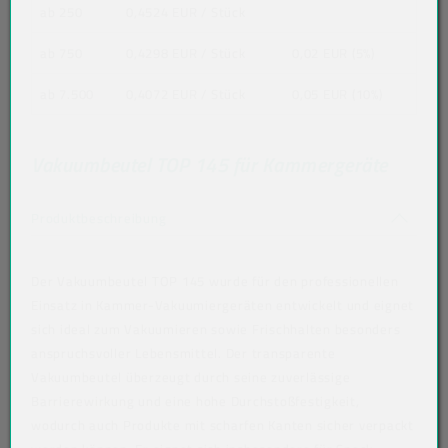
ab 250
0,4524 EUR
/ Stück
ab 750
0,4298 EUR
/ Stück
0,02 EUR (5%)
ab 7.500
0,4072 EUR
/ Stück
0,05 EUR (10%)
Vakuumbeutel TOP 145 für Kammergeräte
Akkordeon auf-/zuklappen stimmen nicht 
Produktbeschreibung
Der Vakuumbeutel TOP 145 wurde für den professionellen
Einsatz in Kammer-Vakuumiergeräten entwickelt und eignet
sich ideal zum Vakuumieren sowie Frischhalten besonders
anspruchsvoller Lebensmittel. Der transparente
Vakuumbeutel überzeugt durch seine zuverlässige
Barrierewirkung und eine hohe Durchstoßfestigkeit,
wodurch auch Produkte mit scharfen Kanten sicher verpackt