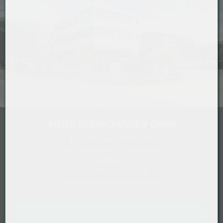
MEIER VERPACKUNGEN GMBH
Diepoldsauer Straße 37
6845 Hohenems . Österreich
Anfahrt
T
+43 5576 7177 818
sales@meierverpackungen.at
NEWSLETTER ABONNIEREN