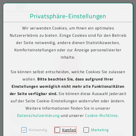
Toggle na
Privatsphäre-Einstellungen
Zum Inhalt springen [AK + 0]
Zum Hauptmenü springen [AK + 1]
Zum Shop-Menü (Suche, Wunschliste, Warenkorb, Mein Account) spring
Zum Meta-Menü oben (rechts) springen [AK + 3]
Zum Icon-Menü unten am Browserrand springen [AK + 4]
Zum Footer-Menü unten (angedockt an Browserrand) springen [AK + 5
Zum Widget-Menü rechts springen [AK + 6]
Zu den Inhalten im Fußbereich springen [AK + 7]
SHOP
Produkt-Detailansicht
Wir verwenden Cookies, um Ihnen ein optimales
Nutzererlebnis zu bieten. Einige Cookies sind für den Betrieb
der Seite notwendig, andere dienen Statistikzwecken,
Komforteinstellungen oder zur Anzeige personalisierter
Inhalte.
Sie können selbst entscheiden, welche Cookies Sie zulassen
wollen.
Bitte beachten Sie, dass aufgrund Ihrer
Einstellungen womöglich nicht mehr alle Funktionalitäten
der Seite verfügbar sind.
Sie können diese Auswahl jederzeit
auf der Seite Cookie-Einstellungen widerrufen oder ändern.
Weitere Informationen finden Sie in unserer
Datenschutzerklärung
und unserer
Cookie-Richtlinie
.
Notwendig
Komfort
Marketing
Vakuumbeutel TOP 145 EasyVac