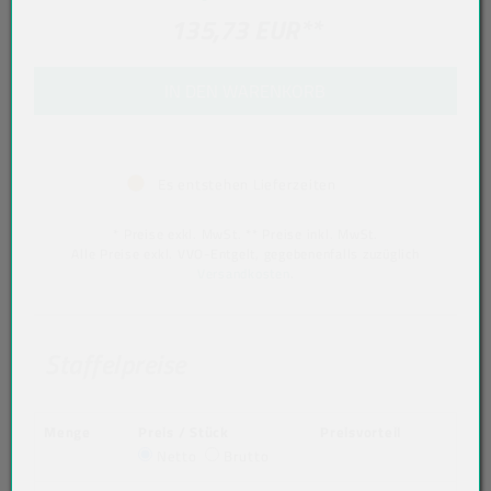
135,73 EUR
**
IN DEN WARENKORB
Es entstehen Lieferzeiten
* Preise exkl. MwSt. ** Preise inkl. MwSt.
Alle Preise exkl. VVO-Entgelt, gegebenenfalls zuzüglich
Versandkosten
.
Staffelpreise
Menge
Preis / Stück
Preisvorteil
Netto
Brutto