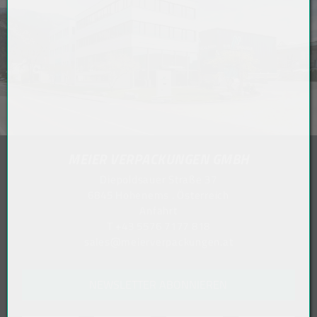
MEIER VERPACKUNGEN GMBH
Diepoldsauer Straße 37
6845 Hohenems . Österreich
Anfahrt
T
+43 5576 7177 818
sales@meierverpackungen.at
NEWSLETTER ABONNIEREN