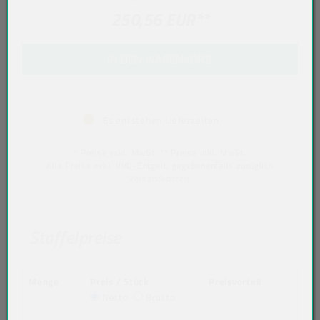
250,56 EUR
**
IN DEN WARENKORB
Es entstehen Lieferzeiten
* Preise exkl. MwSt. ** Preise inkl. MwSt.
Alle Preise exkl. VVO-Entgelt, gegebenenfalls zuzüglich
Versandkosten
.
Staffelpreise
Menge
Preis / Stück
Preisvorteil
Netto
Brutto