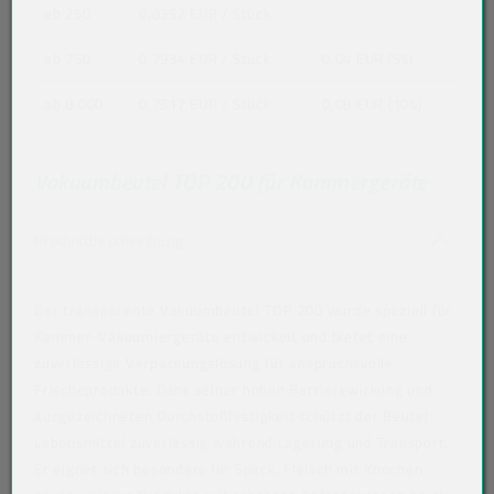
ab 250
0,8352 EUR
/ Stück
ab 750
0,7934 EUR
/ Stück
0,04 EUR (5%)
ab 8.000
0,7517 EUR
/ Stück
0,08 EUR (10%)
Vakuumbeutel TOP 200 für Kammergeräte
Akkordeon auf-/zuklappen stimmen nicht 
Produktbeschreibung
Der transparente Vakuumbeutel TOP 200 wurde speziell für
Kammer-Vakuumiergeräte entwickelt und bietet eine
zuverlässige Verpackungslösung für anspruchsvolle
Frischeprodukte. Dank seiner hohen Barrierewirkung und
ausgezeichneten Durchstoßfestigkeit schützt der Beutel
Lebensmittel zuverlässig während Lagerung und Transport.
Er eignet sich besonders für Speck, Fleisch mit Knochen