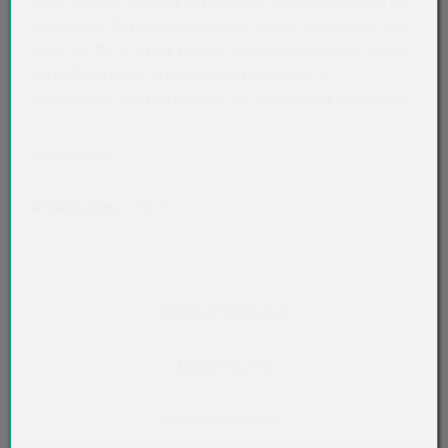
sowie weitere Produkte mit erhöhten Anforderungen an die
Verpackung. Der Vakuumbeutel ist zudem für das Sous-vide-
Garen bis 90 °C für bis zu einer Stunde geeignet und erfüllt
die Anforderungen professioneller Anwender in
Gastronomie, Metzgereien und der Lebensmittelproduktion.
Art der verpackten Lebensmittel: alle Lebensmittel
Akkordeon auf-/zuklappen stimmen nicht überein
Produktdetails
Artikelnummer:
19453
PRODUKTANFRAGE
WUNSCHLISTE
PREISÜBERSICHT