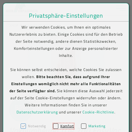
Toggle na
Privatsphäre-Einstellungen
Zum Inhalt springen [AK + 0]
Zum Hauptmenü springen [AK + 1]
Zum Shop-Menü (Suche, Wunschliste, Warenkorb, Mein Account) spring
Zum Meta-Menü oben (rechts) springen [AK + 3]
Zum Icon-Menü unten am Browserrand springen [AK + 4]
Zum Footer-Menü unten (angedockt an Browserrand) springen [AK + 5
Zum Widget-Menü rechts springen [AK + 6]
Zu den Inhalten im Fußbereich springen [AK + 7]
SHOP
Produkt-Detailansicht
Wir verwenden Cookies, um Ihnen ein optimales
Nutzererlebnis zu bieten. Einige Cookies sind für den Betrieb
der Seite notwendig, andere dienen Statistikzwecken,
Komforteinstellungen oder zur Anzeige personalisierter
Inhalte.
Sie können selbst entscheiden, welche Cookies Sie zulassen
wollen.
Bitte beachten Sie, dass aufgrund Ihrer
Einstellungen womöglich nicht mehr alle Funktionalitäten
der Seite verfügbar sind.
Sie können diese Auswahl jederzeit
auf der Seite Cookie-Einstellungen widerrufen oder ändern.
Weitere Informationen finden Sie in unserer
Datenschutzerklärung
und unserer
Cookie-Richtlinie
.
Notwendig
Komfort
Marketing
Vakuumbeutel TOP 200 EasyVac