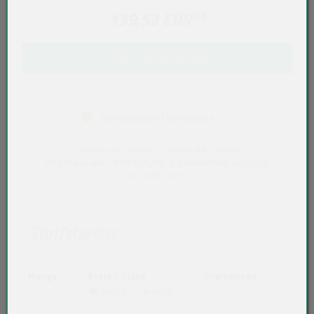
139,53 EUR
**
IN DEN WARENKORB
Es entstehen Lieferzeiten
* Preise exkl. MwSt. ** Preise inkl. MwSt.
Alle Preise exkl. VVO-Entgelt, gegebenenfalls zuzüglich
Versandkosten
.
Staffelpreise
Menge
Preis / Stück
Preisvorteil
Netto
Brutto