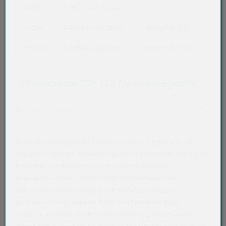
ab 250
0,4651 EUR
/ Stück
ab 750
0,4419 EUR
/ Stück
0,02 EUR (5%)
ab 5.000
0,4186 EUR
/ Stück
0,05 EUR (10%)
Vakuumbeutel TOP 120 für Kammergeräte
Akkordeon auf-/zuklappen stimmen nicht 
Produktbeschreibung
Der Vakuumbeutel TOP 120 wurde für den professionellen
Einsatz in Kammer-Vakuumiergeräten entwickelt und eignet
sich ideal zum Vakuumieren sowie Frischhalten
anspruchsvollerer Lebensmittel. Der transparente
Vakuumbeutel überzeugt durch seine zuverlässige
Barrierewirkung und eine hohe Durchstoßfestigkeit,
wodurch empfindliche Produkte sicher geschützt werden. Er