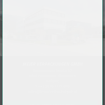
MEIER VERPACKUNGEN GMBH
Diepoldsauer Straße 37
6845 Hohenems . Österreich
Anfahrt
T
+43 5576 7177 818
sales@meierverpackungen.at