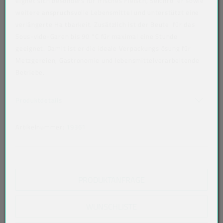
eignet sich besonders für frisches Fleisch, Selchroller sowie
weitere anspruchsvolle Lebensmittel und unterstützt eine
verlängerte Haltbarkeit. Zusätzlich ist der Beutel für das
Sous-vide-Garen bis 90 °C für maximal eine Stunde
geeignet. Damit ist er die ideale Verpackungslösung für
Metzgereien, Gastronomie und lebensmittelverarbeitende
Betriebe.
Art der verpackten Lebensmittel: alle Lebensmittel
Akkordeon auf-/zuklappen stimmen nicht überein
Produktdetails
Artikelnummer:
19361
PRODUKTANFRAGE
WUNSCHLISTE