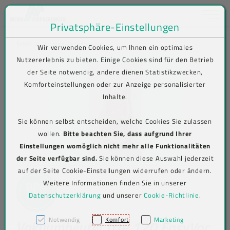
Toggle na
Privatsphäre-Einstellungen
Zum Inhalt springen [AK + 0]
Zum Hauptmenü springen [AK + 1]
Zum Shop-Menü (Suche, Wunschliste, Warenkorb, Mein Account) spring
Zum Meta-Menü oben (rechts) springen [AK + 3]
Zum Icon-Menü unten am Browserrand springen [AK + 4]
Zum Footer-Menü unten (angedockt an Browserrand) springen [AK + 5
Zum Widget-Menü rechts springen [AK + 6]
Zu den Inhalten im Fußbereich springen [AK + 7]
SHOP
Produkt-Detailansicht
Wir verwenden Cookies, um Ihnen ein optimales
Nutzererlebnis zu bieten. Einige Cookies sind für den Betrieb
der Seite notwendig, andere dienen Statistikzwecken,
Komforteinstellungen oder zur Anzeige personalisierter
Inhalte.
Sie können selbst entscheiden, welche Cookies Sie zulassen
wollen.
Bitte beachten Sie, dass aufgrund Ihrer
Einstellungen womöglich nicht mehr alle Funktionalitäten
der Seite verfügbar sind.
Sie können diese Auswahl jederzeit
auf der Seite Cookie-Einstellungen widerrufen oder ändern.
Weitere Informationen finden Sie in unserer
Datenschutzerklärung
und unserer
Cookie-Richtlinie
.
Notwendig
Komfort
Marketing
Vakuumbeutel TOP 120 EasyVac