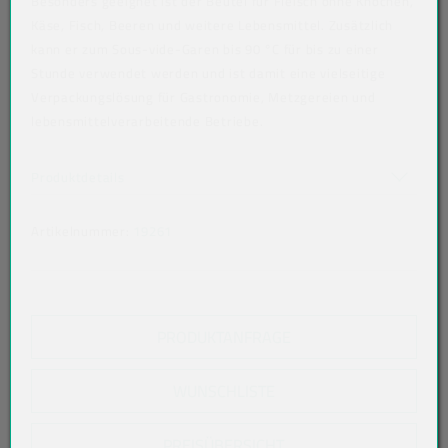
Besonders geeignet ist der Beutel für Fleisch ohne Knochen,
Käse, Fisch, Beeren und weitere Lebensmittel. Zusätzlich
kann er zum Sous-vide-Garen bis 90 °C für bis zu einer
Stunde verwendet werden und ist damit eine vielseitige
Verpackungslösung für Gastronomie, Metzgereien und
lebensmittelverarbeitende Betriebe.
Art der verpackten Lebensmittel: alle Lebensmittel
Akkordeon auf-/zuklappen stimmen nicht überein
Produktdetails
Artikelnummer:
19261
PRODUKTANFRAGE
WUNSCHLISTE
PREISÜBERSICHT