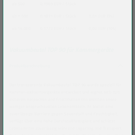
ab 500
0,1969 EUR
/ Stück
ab 1.500
0,1871 EUR
/ Stück
0,01 EUR (5%)
ab 16.000
0,1772 EUR
/ Stück
0,02 EUR (10%)
Vakuumbeutel TOP 90 für Kammergeräte
Akkordeon auf-/zuklappen stimmen nicht 
Produktbeschreibung
Der transparente Vakuumbeutel TOP 90 wurde speziell für
Kammer-Vakuumiergeräte entwickelt und eignet sich zum
sicheren Verpacken und Frischhalten von weichen sowie
weniger anspruchsvollen Lebensmitteln. Er bietet eine
zuverlässige Barriere gegen Sauerstoff und Feuchtigkeit,
verfügt über eine hohe Durchstoßfestigkeit und schützt
Lebensmittel zuverlässig während Lagerung und Transport.