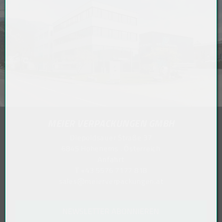
MEIER VERPACKUNGEN GMBH
Diepoldsauer Straße 37
6845 Hohenems . Österreich
Anfahrt
T
+43 5576 7177 818
sales@meierverpackungen.at
NEWSLETTER ABONNIEREN