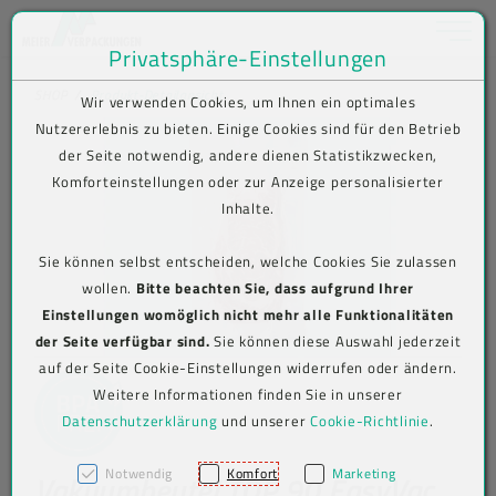
Toggle na
Privatsphäre-Einstellungen
Zum Inhalt springen [AK + 0]
Zum Hauptmenü springen [AK + 1]
Zum Shop-Menü (Suche, Wunschliste, Warenkorb, Mein Account) spring
Zum Meta-Menü oben (rechts) springen [AK + 3]
Zum Icon-Menü unten am Browserrand springen [AK + 4]
Zum Footer-Menü unten (angedockt an Browserrand) springen [AK + 5
Zum Widget-Menü rechts springen [AK + 6]
Zu den Inhalten im Fußbereich springen [AK + 7]
SHOP
Produkt-Detailansicht
Wir verwenden Cookies, um Ihnen ein optimales
Nutzererlebnis zu bieten. Einige Cookies sind für den Betrieb
der Seite notwendig, andere dienen Statistikzwecken,
Komforteinstellungen oder zur Anzeige personalisierter
Inhalte.
Sie können selbst entscheiden, welche Cookies Sie zulassen
wollen.
Bitte beachten Sie, dass aufgrund Ihrer
Einstellungen womöglich nicht mehr alle Funktionalitäten
der Seite verfügbar sind.
Sie können diese Auswahl jederzeit
auf der Seite Cookie-Einstellungen widerrufen oder ändern.
Weitere Informationen finden Sie in unserer
Datenschutzerklärung
und unserer
Cookie-Richtlinie
.
Notwendig
Komfort
Marketing
Vakuumbeutel TOP 90 EasyVac