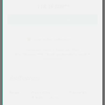
118,16 EUR
**
IN DEN WARENKORB
Es entstehen Lieferzeiten
* Preise exkl. MwSt. ** Preise inkl. MwSt.
Alle Preise exkl. VVO-Entgelt, gegebenenfalls zuzüglich
Versandkosten
.
Staffelpreise
Menge
Preis / Stück
Preisvorteil
Netto
Brutto