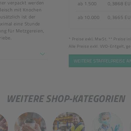
her verpackt werden
ab 1.500
0,3868 E
Fleisch mit Knochen
usätzlich ist der
ab 10.000
0,3665 E
aximal eine Stunde
ung für Metzgereien,
iebe.
* Preise exkl. MwSt. ** Preise i
tel
Alle Preise exkl. VVO-Entgelt, g
en nicht überein
WEITERE STAFFELPREISE 
WEITERE SHOP-KATEGORIEN