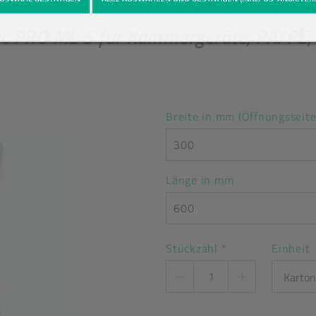
c PRO ML 5 für Kammergeräte, PA/PE,
Breite in mm (Öffnungsseite
300
Länge in mm
600
Stückzahl
*
Einheit