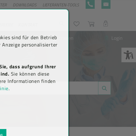
NTER
DOWNLOADS
LIEFERANTEN-TOOLS
+43 5576 7177 818
KONTAKTFORMULA
RRIERE
KONTAKT
Suche
Wunschliste
Warenkorb
LOGIN
kies sind für den Betrieb
Neu registrieren
Login
 Anzeige personalisierter
Sie, dass aufgrund Ihrer
ind.
Sie können diese
ere Informationen finden
inie
.
N)