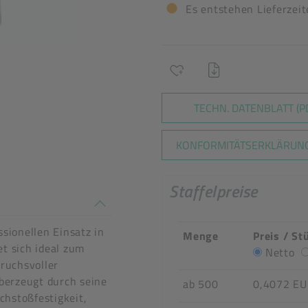
Es entstehen Lieferzei
TECHN. DATENBLATT (P
KONFORMITÄTSERKLÄRUNG
Staffelpreise
n stimmen nicht überein
sionellen Einsatz in
Menge
Preis / St
t sich ideal zum
Netto
ruchsvoller
berzeugt durch seine
ab 500
0,4072 E
chstoßfestigkeit,