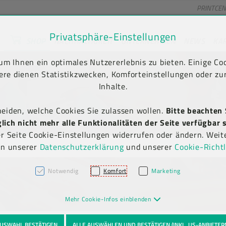
PRINTCE
Privatsphäre-Einstellungen
SHOP
NACHHALTIGKEIT
UNTERNEHMEN
NEWS
KA
unt) springen [AK + 2]
en [AK + 5]
m Ihnen ein optimales Nutzererlebnis zu bieten. Einige Coo
Kauf auf Rechnung
Newsletter-Anmeldung
(B2B)
ere dienen Statistikzwecken, Komforteinstellungen oder zur
Inhalte.
heiden, welche Cookies Sie zulassen wollen.
Bitte beachten 
ich nicht mehr alle Funktionalitäten der Seite verfügbar s
er Seite Cookie-Einstellungen widerrufen oder ändern. Weit
in unserer
Datenschutzerklärung
und unserer
Cookie-Richtl
Notwendig
Komfort
Marketing
Mehr Cookie-Infos einblenden
USWAHL BESTÄTIGEN
ALLE AUSWÄHLEN UND BESTÄTIGEN (INKL. US-ANBIETER