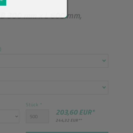
 B 300 mm x L 600 mm,
)
Stück
*
203,60 EUR
*
244,32 EUR
**