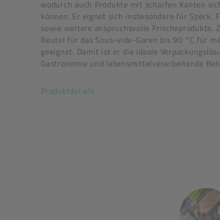
wodurch auch Produkte mit scharfen Kanten sic
können. Er eignet sich insbesondere für Speck, 
sowie weitere anspruchsvolle Frischeprodukte. Z
Beutel für das Sous-vide-Garen bis 90 °C für m
geeignet. Damit ist er die ideale Verpackungslös
Gastronomie und lebensmittelverarbeitende Betr
Art der verpackten Lebensmittel: alle Lebensmit
Akkordeon auf-/zuklappen stimm
Produktdetails