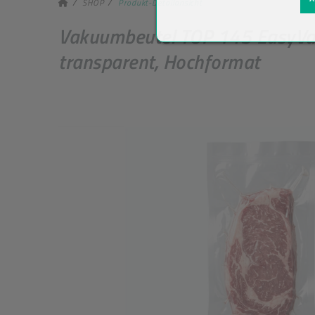
SHOP
Produkt-Detailansicht
Vakuumbeutel TOP 145 EasyVa
transparent, Hochformat