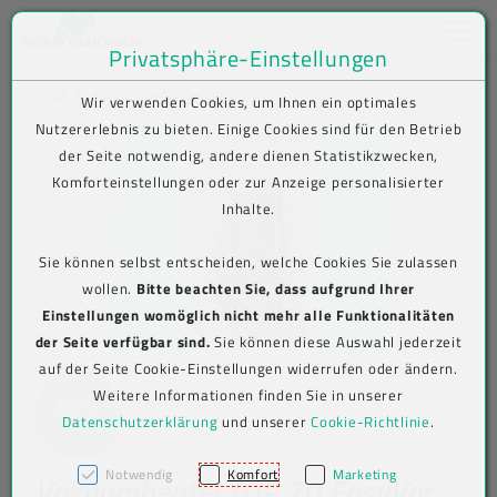
Toggle na
Privatsphäre-Einstellungen
Zum Inhalt springen [AK + 0]
Zum Hauptmenü springen [AK + 1]
Zum Shop-Menü (Suche, Wunschliste, Warenkorb, Mein Account) spring
Zum Meta-Menü oben (rechts) springen [AK + 3]
Zum Icon-Menü unten am Browserrand springen [AK + 4]
Zum Footer-Menü unten (angedockt an Browserrand) springen [AK + 5
Zum Widget-Menü rechts springen [AK + 6]
Zu den Inhalten im Fußbereich springen [AK + 7]
SHOP
Produkt-Detailansicht
Wir verwenden Cookies, um Ihnen ein optimales
Nutzererlebnis zu bieten. Einige Cookies sind für den Betrieb
der Seite notwendig, andere dienen Statistikzwecken,
Komforteinstellungen oder zur Anzeige personalisierter
Inhalte.
Sie können selbst entscheiden, welche Cookies Sie zulassen
wollen.
Bitte beachten Sie, dass aufgrund Ihrer
Einstellungen womöglich nicht mehr alle Funktionalitäten
der Seite verfügbar sind.
Sie können diese Auswahl jederzeit
auf der Seite Cookie-Einstellungen widerrufen oder ändern.
Weitere Informationen finden Sie in unserer
Datenschutzerklärung
und unserer
Cookie-Richtlinie
.
Notwendig
Komfort
Marketing
Vakuumbeutel TOP 70 EasyVac