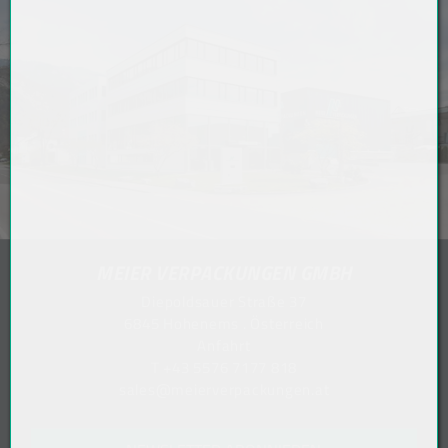
MEIER VERPACKUNGEN GMBH
Diepoldsauer Straße 37
6845 Hohenems . Österreich
Anfahrt
T
+43 5576 7177 818
sales@meierverpackungen.at