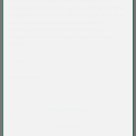
Käse, Fisch, Beeren sowie weitere Lebensmittel und
unterstützt eine hygienische Lagerung und längere Frische.
Zusätzlich kann er zum Sous-vide-Garen bis 90 °C für bis zu
einer Stunde verwendet werden und ist damit eine
vielseitige Verpackungslösung für Gastronomie,
Lebensmittelhandwerk und lebensmittelverarbeitende
Betriebe.
Art der verpackten Lebensmittel: alle Lebensmittel
Akkordeon auf-/zuklappen stimmen nicht überein
Produktdetails
Artikelnummer:
19159
PRODUKTANFRAGE
WUNSCHLISTE