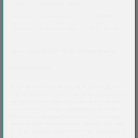
ab 500
0,1750 EUR
/ Stück
ab 1.500
0,1663 EUR
/ Stück
0,01 EUR (5%)
ab 16.000
0,1575 EUR
/ Stück
0,02 EUR (10%)
Vakuumbeutel TOP 70 für Kammergeräte
Akkordeon auf-/zuklappen stimmen nicht 
Produktbeschreibung
Der transparente Vakuumbeutel Top 70 EasyVac PRO ML 2
ist für den Einsatz in Kammer-Vakuumiergeräten konzipiert
und eignet sich zum sicheren Verpacken und Frischhalten
von weichen sowie weniger anspruchsvollen Lebensmitteln.
Er bietet eine zuverlässige Barriere gegen äußere Einflüsse
und zeichnet sich durch eine hohe Durchstoßfestigkeit aus.
Der Beutel eignet sich besonders für Fleisch ohne Knochen,