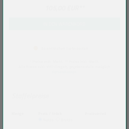
105,00 EUR
**
IN DEN WARENKORB
Es entstehen Lieferzeiten
* Preise exkl. MwSt. ** Preise inkl. MwSt.
Alle Preise exkl. VVO-Entgelt, gegebenenfalls zuzüglich
Versandkosten
.
Staffelpreise
Menge
Preis / Stück
Preisvorteil
Netto
Brutto