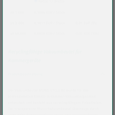
Netto
Brutto
ab 1.000
0,1064 EUR
/ Stück
ab 3.000
0,1011 EUR
/ Stück
0,01 EUR (5%)
ab 48.000
0,0958 EUR
/ Stück
0,01 EUR (10%)
Recyclingfähige Vakuumbeutel für
Kammergeräte
Akkordeon auf-/zuklappen stimmen nicht 
Produktbeschreibung
Der Vakuumbeutel MONO CYCLE 80 wurde für den
professionellen Einsatz in Kammer-Vakuumiergeräten
entwickelt und besteht aus recyclingfähigem Polyethylen.
Der transparente Mono-Vakuumbeutel überzeugt durch
seine hohe Barrierewirkung sowie eine ausgezeichnete