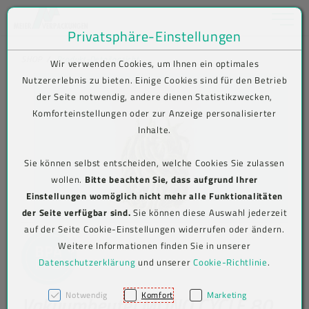
Toggle na
Privatsphäre-Einstellungen
Zum Inhalt springen [AK + 0]
Zum Hauptmenü springen [AK + 1]
Zum Shop-Menü (Suche, Wunschliste, Warenkorb, Mein Account) spring
Zum Meta-Menü oben (rechts) springen [AK + 3]
Zum Icon-Menü unten am Browserrand springen [AK + 4]
Zum Footer-Menü unten (angedockt an Browserrand) springen [AK + 5
Zum Widget-Menü rechts springen [AK + 6]
Zu den Inhalten im Fußbereich springen [AK + 7]
SHOP
Produkt-Detailansicht
Wir verwenden Cookies, um Ihnen ein optimales
Nutzererlebnis zu bieten. Einige Cookies sind für den Betrieb
der Seite notwendig, andere dienen Statistikzwecken,
Komforteinstellungen oder zur Anzeige personalisierter
Inhalte.
Sie können selbst entscheiden, welche Cookies Sie zulassen
wollen.
Bitte beachten Sie, dass aufgrund Ihrer
Einstellungen womöglich nicht mehr alle Funktionalitäten
der Seite verfügbar sind.
Sie können diese Auswahl jederzeit
auf der Seite Cookie-Einstellungen widerrufen oder ändern.
Weitere Informationen finden Sie in unserer
Datenschutzerklärung
und unserer
Cookie-Richtlinie
.
Notwendig
Komfort
Marketing
Vakuumbeutel MONO CYCLE 80