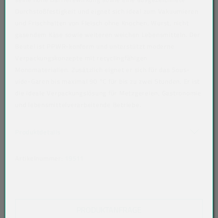
Durchstoßfestigkeit und eignet sich ideal zum Vakuumieren
und Frischhalten von Fleisch ohne Knochen, Wurst, nicht
gasendem Käse sowie weiteren weichen Lebensmitteln. Der
Beutel ist PPWR-konform und unterstützt moderne
Verpackungskonzepte mit recyclingfähigen
Monomaterialien. Zusätzlich eignet er sich für das Sous-
vide-Garen bis maximal 90 °C für bis zu zwei Stunden. Er ist
die ideale Verpackungslösung für Metzgereien, Gastronomie
und lebensmittelverarbeitende Betriebe.
Art der verpackten Lebensmittel: alle Lebensmittel
Akkordeon auf-/zuklappen stimmen nicht überein
Produktdetails
Artikelnummer:
19511
PRODUKTANFRAGE