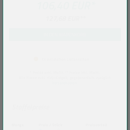
106,40 EUR
*
127,68 EUR
**
IN DEN WARENKORB
Es entstehen Lieferzeiten
* Preise exkl. MwSt. ** Preise inkl. MwSt.
Alle Preise exkl. VVO-Entgelt, gegebenenfalls zuzüglich
Versandkosten
.
Staffelpreise
Menge
Preis / Stück
Preisvorteil