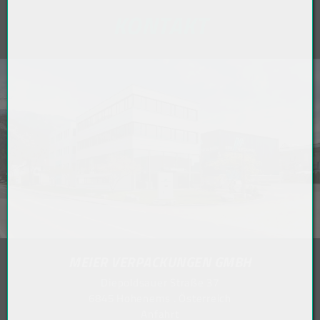
KONTAKT
MEIER VERPACKUNGEN GMBH
Diepoldsauer Straße 37
6845 Hohenems . Österreich
Anfahrt