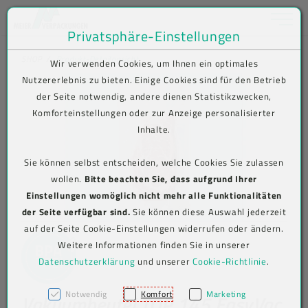
Toggle na
Privatsphäre-Einstellungen
Zum Inhalt springen [AK + 0]
Zum Hauptmenü springen [AK + 1]
Zum Shop-Menü (Suche, Wunschliste, Warenkorb, Mein Account) spring
Zum Meta-Menü oben (rechts) springen [AK + 3]
Zum Icon-Menü unten am Browserrand springen [AK + 4]
Zum Footer-Menü unten (angedockt an Browserrand) springen [AK + 5
Zum Widget-Menü rechts springen [AK + 6]
Zu den Inhalten im Fußbereich springen [AK + 7]
SHOP
Produkt-Detailansicht
Wir verwenden Cookies, um Ihnen ein optimales
Nutzererlebnis zu bieten. Einige Cookies sind für den Betrieb
der Seite notwendig, andere dienen Statistikzwecken,
Komforteinstellungen oder zur Anzeige personalisierter
Inhalte.
Sie können selbst entscheiden, welche Cookies Sie zulassen
wollen.
Bitte beachten Sie, dass aufgrund Ihrer
Einstellungen womöglich nicht mehr alle Funktionalitäten
der Seite verfügbar sind.
Sie können diese Auswahl jederzeit
auf der Seite Cookie-Einstellungen widerrufen oder ändern.
Weitere Informationen finden Sie in unserer
Datenschutzerklärung
und unserer
Cookie-Richtlinie
.
Notwendig
Komfort
Marketing
Vakuumbeutel TOP 145 EasyVac