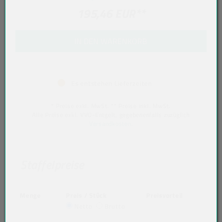
195,46 EUR
**
IN DEN WARENKORB
Es entstehen Lieferzeiten
* Preise exkl. MwSt. ** Preise inkl. MwSt.
Alle Preise exkl. VVO-Entgelt, gegebenenfalls zuzüglich
Versandkosten
.
Staffelpreise
Menge
Preis / Stück
Preisvorteil
Netto
Brutto