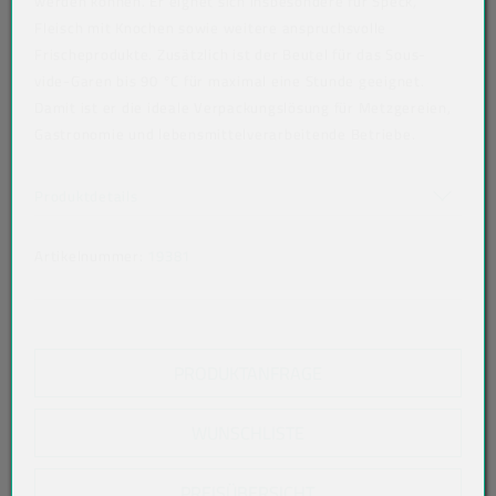
werden können. Er eignet sich insbesondere für Speck,
Fleisch mit Knochen sowie weitere anspruchsvolle
Frischeprodukte. Zusätzlich ist der Beutel für das Sous-
vide-Garen bis 90 °C für maximal eine Stunde geeignet.
Damit ist er die ideale Verpackungslösung für Metzgereien,
Gastronomie und lebensmittelverarbeitende Betriebe.
Art der verpackten Lebensmittel: alle Lebensmittel
Akkordeon auf-/zuklappen stimmen nicht überein
Produktdetails
Artikelnummer:
19381
PRODUKTANFRAGE
WUNSCHLISTE
PREISÜBERSICHT