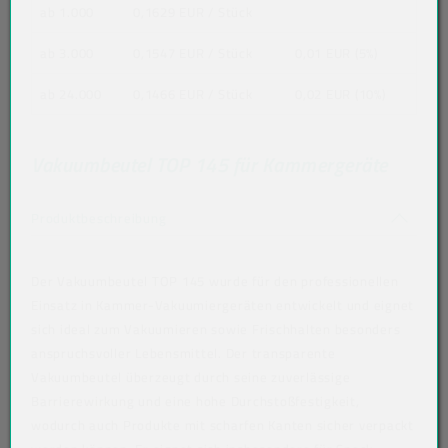
ab 1.000
0,1629 EUR
/ Stück
ab 3.000
0,1547 EUR
/ Stück
0,01 EUR (5%)
ab 24.000
0,1466 EUR
/ Stück
0,02 EUR (10%)
Vakuumbeutel TOP 145 für Kammergeräte
Akkordeon auf-/zuklappen stimmen nicht 
Produktbeschreibung
Der Vakuumbeutel TOP 145 wurde für den professionellen
Einsatz in Kammer-Vakuumiergeräten entwickelt und eignet
sich ideal zum Vakuumieren sowie Frischhalten besonders
anspruchsvoller Lebensmittel. Der transparente
Vakuumbeutel überzeugt durch seine zuverlässige
Barrierewirkung und eine hohe Durchstoßfestigkeit,
wodurch auch Produkte mit scharfen Kanten sicher verpackt