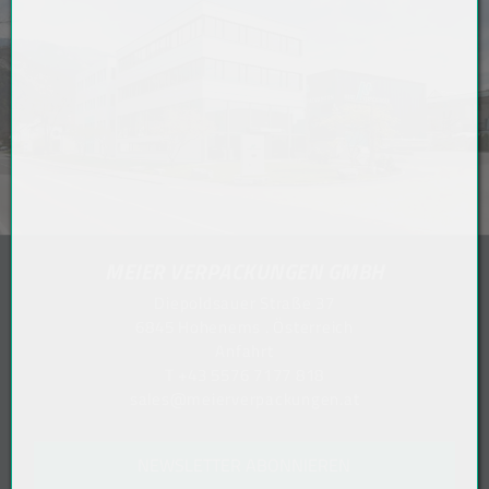
MEIER VERPACKUNGEN GMBH
Diepoldsauer Straße 37
6845 Hohenems . Österreich
Anfahrt
T
+43 5576 7177 818
sales@meierverpackungen.at
NEWSLETTER ABONNIEREN