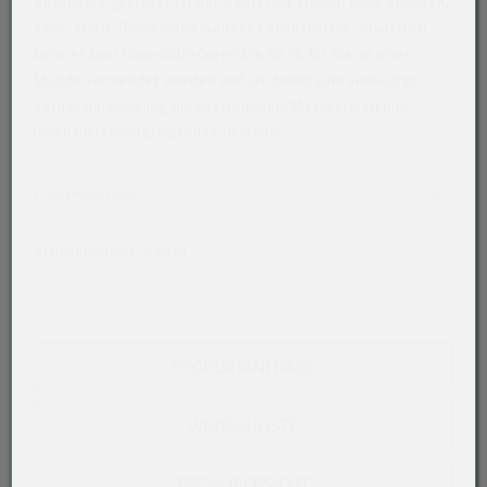
Besonders geeignet ist der Beutel für Fleisch ohne Knochen,
Käse, Fisch, Beeren und weitere Lebensmittel. Zusätzlich
kann er zum Sous-vide-Garen bis 90 °C für bis zu einer
Stunde verwendet werden und ist damit eine vielseitige
Verpackungslösung für Gastronomie, Metzgereien und
lebensmittelverarbeitende Betriebe.
Art der verpackten Lebensmittel: alle Lebensmittel
Akkordeon auf-/zuklappen stimmen nicht überein
Produktdetails
Artikelnummer:
19219
PRODUKTANFRAGE
WUNSCHLISTE
PREISÜBERSICHT