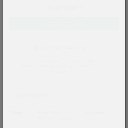
74,27 EUR
**
IN DEN WARENKORB
Es entstehen Lieferzeiten
* Preise exkl. MwSt. ** Preise inkl. MwSt.
Alle Preise exkl. VVO-Entgelt, gegebenenfalls zuzüglich
Versandkosten
.
Staffelpreise
Menge
Preis / Stück
Preisvorteil
Netto
Brutto