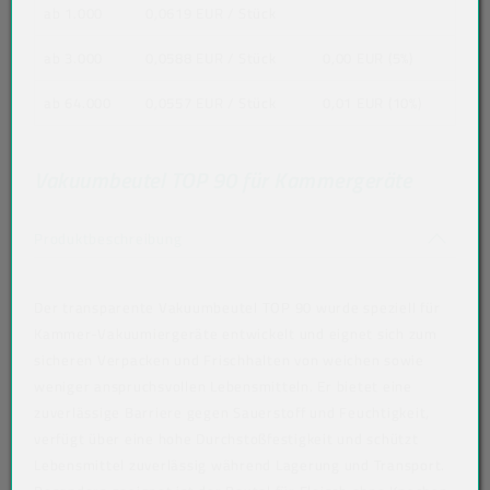
ab 1.000
0,0619 EUR
/ Stück
ab 3.000
0,0588 EUR
/ Stück
0,00 EUR (5%)
ab 64.000
0,0557 EUR
/ Stück
0,01 EUR (10%)
Vakuumbeutel TOP 90 für Kammergeräte
Akkordeon auf-/zuklappen stimmen nicht 
Produktbeschreibung
Der transparente Vakuumbeutel TOP 90 wurde speziell für
Kammer-Vakuumiergeräte entwickelt und eignet sich zum
sicheren Verpacken und Frischhalten von weichen sowie
weniger anspruchsvollen Lebensmitteln. Er bietet eine
zuverlässige Barriere gegen Sauerstoff und Feuchtigkeit,
verfügt über eine hohe Durchstoßfestigkeit und schützt
Lebensmittel zuverlässig während Lagerung und Transport.