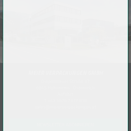
MEIER VERPACKUNGEN GMBH
Diepoldsauer Straße 37
6845 Hohenems . Österreich
Anfahrt
T
+43 5576 7177 818
sales@meierverpackungen.at
NEWSLETTER ABONNIEREN