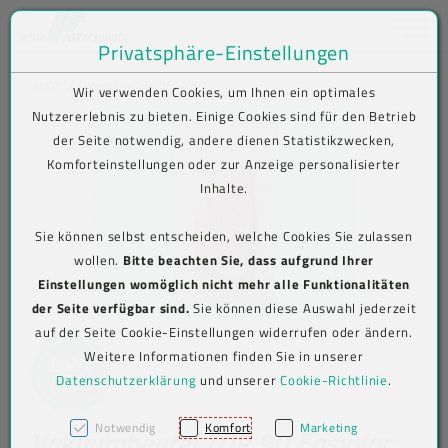
Toggle na
Privatsphäre-Einstellungen
Zum Inhalt springen [AK + 0]
Zum Hauptmenü springen [AK + 1]
Zum Shop-Menü (Suche, Wunschliste, Warenkorb, Mein Account) spring
Zum Meta-Menü oben (rechts) springen [AK + 3]
Zum Icon-Menü unten am Browserrand springen [AK + 4]
Zum Footer-Menü unten (angedockt an Browserrand) springen [AK + 5
Zum Widget-Menü rechts springen [AK + 6]
Zu den Inhalten im Fußbereich springen [AK + 7]
SHOP
Produkt-Detailansicht
Wir verwenden Cookies, um Ihnen ein optimales
Nutzererlebnis zu bieten. Einige Cookies sind für den Betrieb
der Seite notwendig, andere dienen Statistikzwecken,
Komforteinstellungen oder zur Anzeige personalisierter
Inhalte.
Sie können selbst entscheiden, welche Cookies Sie zulassen
wollen.
Bitte beachten Sie, dass aufgrund Ihrer
Einstellungen womöglich nicht mehr alle Funktionalitäten
der Seite verfügbar sind.
Sie können diese Auswahl jederzeit
auf der Seite Cookie-Einstellungen widerrufen oder ändern.
Weitere Informationen finden Sie in unserer
Datenschutzerklärung
und unserer
Cookie-Richtlinie
.
Notwendig
Komfort
Marketing
Vakuumbeutel TOP 90 EasyVac