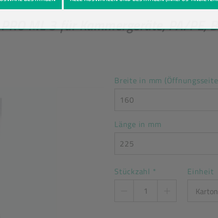
 PRO ML 3 für Kammergeräte, PA/PE, 
Breite in mm (Öffnungsseite
160
Länge in mm
225
Stückzahl
*
Einheit