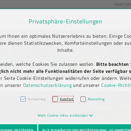
PRINTCE
Privatsphäre-Einstellungen
SHOP
NACHHALTIGKEIT
UNTERNEHMEN
NEWS
KA
unt) springen [AK + 2]
en [AK + 5]
m Ihnen ein optimales Nutzererlebnis zu bieten. Einige Coo
Kauf auf Rechnung
Newsletter-Anmeldung
(B2B)
ere dienen Statistikzwecken, Komforteinstellungen oder zur
Inhalte.
heiden, welche Cookies Sie zulassen wollen.
Bitte beachten 
ich nicht mehr alle Funktionalitäten der Seite verfügbar s
er Seite Cookie-Einstellungen widerrufen oder ändern. Weit
in unserer
Datenschutzerklärung
und unserer
Cookie-Richtl
Notwendig
Komfort
Marketing
Mehr Cookie-Infos einblenden
USWAHL BESTÄTIGEN
ALLE AUSWÄHLEN UND BESTÄTIGEN (INKL. US-ANBIETER