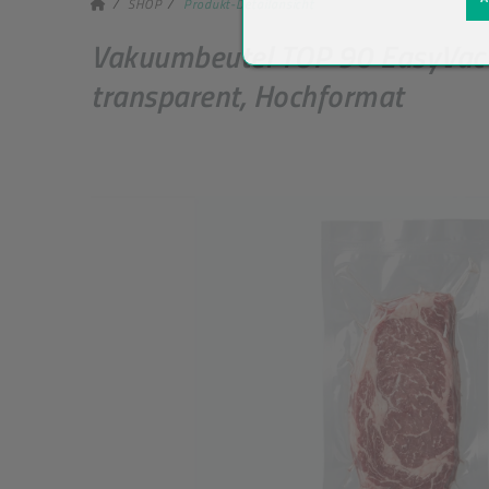
SHOP
Produkt-Detailansicht
Vakuumbeutel TOP 90 EasyVac
transparent, Hochformat