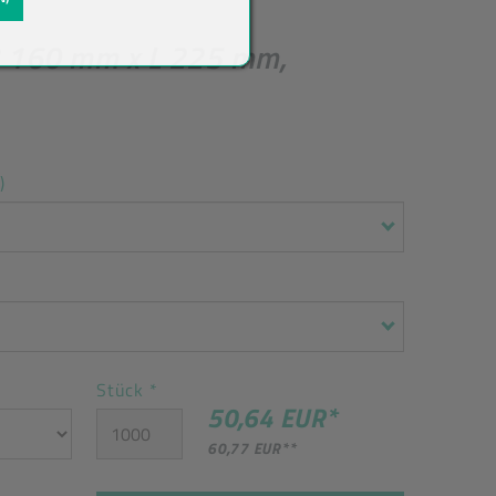
B 160 mm x L 225 mm,
)
Stück
*
50,64 EUR
*
60,77 EUR
**