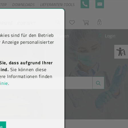
NTER
DOWNLOADS
LIEFERANTEN-TOOLS
+43 5576 7177 818
KONTAKTFORMULA
RRIERE
KONTAKT
Suche
Wunschliste
Warenkorb
LOGIN
kies sind für den Betrieb
Neu registrieren
Login
 Anzeige personalisierter
Sie, dass aufgrund Ihrer
ind.
Sie können diese
ere Informationen finden
inie
.
N)