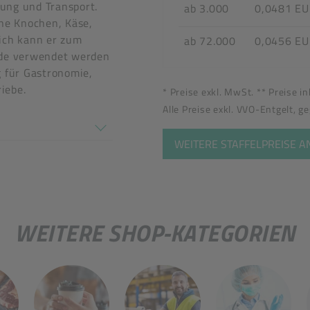
ung und Transport.
ab 3.000
0,0481 E
hne Knochen, Käse,
lich kann er zum
ab 72.000
0,0456 E
nde verwendet werden
g für Gastronomie,
iebe.
* Preise exkl. MwSt. ** Preise i
tel
Alle Preise exkl. VVO-Entgelt, g
en nicht überein
WEITERE STAFFELPREISE 
WEITERE SHOP-KATEGORIEN