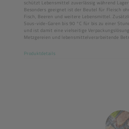
schützt Lebensmittel zuverlässig während Lager
Besonders geeignet ist der Beutel für Fleisch o
Fisch, Beeren und weitere Lebensmittel. Zusätz
Sous-vide-Garen bis 90 °C für bis zu einer Stu
und ist damit eine vielseitige Verpackungslösun
Metzgereien und lebensmittelverarbeitende Betr
Art der verpackten Lebensmittel: alle Lebensmit
Akkordeon auf-/zuklappen stimm
Produktdetails