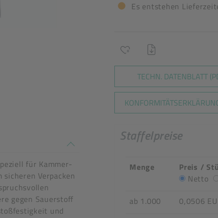
Es entstehen Lieferzei
TECHN. DATENBLATT (P
KONFORMITÄTSERKLÄRUNG
Staffelpreise
n stimmen nicht überein
peziell für Kammer-
Menge
Preis / St
m sicheren Verpacken
Netto
spruchsvollen
ere gegen Sauerstoff
ab 1.000
0,0506 E
toßfestigkeit und